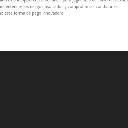
nte entender los riesgos asociados y comprobar las condiciones
imo esta forma de pago innovadora.