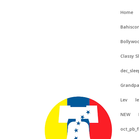
Home
Bahisco
Bollywo
Classy S
dec_slee
Grandpa
Lev
l
NEW
oct_pb_