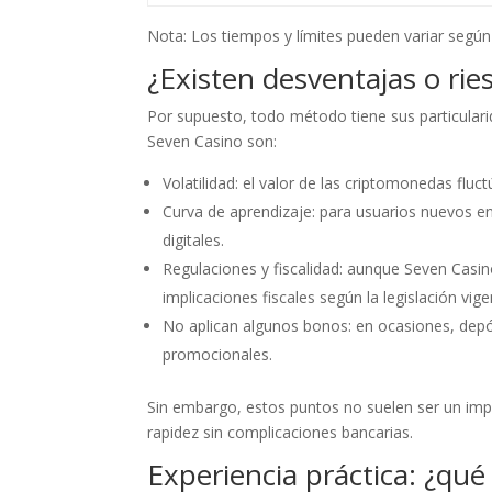
Nota: Los tiempos y límites pueden variar según
¿Existen desventajas o rie
Por supuesto, todo método tiene sus particular
Seven Casino son:
Volatilidad: el valor de las criptomonedas fluc
Curva de aprendizaje: para usuarios nuevos en 
digitales.
Regulaciones y fiscalidad: aunque Seven Casi
implicaciones fiscales según la legislación vig
No aplican algunos bonos: en ocasiones, depó
promocionales.
Sin embargo, estos puntos no suelen ser un imp
rapidez sin complicaciones bancarias.
Experiencia práctica: ¿qué