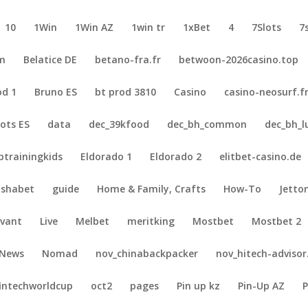
10
1Win
1Win AZ
1win tr
1xBet
4
7Slots
7
m
Belatice DE
betano-fra.fr
betwoon-2026casino.top
od 1
Bruno ES
bt prod 3810
Casino
casino-neosurf.f
lots ES
data
dec_39kfood
dec_bh_common
dec_bh_l
ptrainingkids
Eldorado 1
Eldorado 2
elitbet-casino.de
shabet
guide
Home & Family, Crafts
How-To
Jetto
evant
Live
Melbet
meritking
Mostbet
Mostbet 2
News
Nomad
nov_chinabackpacker
nov_hitech-adviso
fintechworldcup
oct2
pages
Pin up kz
Pin-Up AZ
P