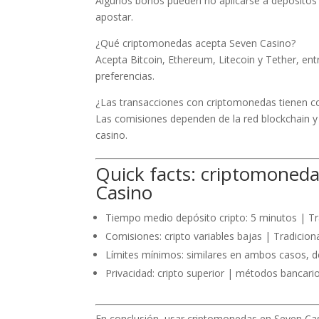
Algunos bonos pueden no aplicarse a depósitos 
apostar.
¿Qué criptomonedas acepta Seven Casino?
Acepta Bitcoin, Ethereum, Litecoin y Tether, entr
preferencias.
¿Las transacciones con criptomonedas tienen c
Las comisiones dependen de la red blockchain y
casino.
Quick facts: criptomoneda
Casino
Tiempo medio depósito cripto: 5 minutos | Tr
Comisiones: cripto variables bajas | Tradicio
Límites mínimos: similares en ambos casos, 
Privacidad: cripto superior | métodos bancario
En conclusión, usar criptomonedas en Seven Ca