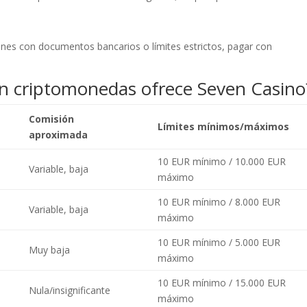
nes con documentos bancarios o límites estrictos, pagar con
n criptomonedas ofrece Seven Casino
Comisión
Límites mínimos/máximos
aproximada
10 EUR mínimo / 10.000 EUR
Variable, baja
máximo
10 EUR mínimo / 8.000 EUR
Variable, baja
máximo
10 EUR mínimo / 5.000 EUR
Muy baja
máximo
10 EUR mínimo / 15.000 EUR
Nula/insignificante
máximo