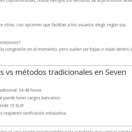
en criptomonedas, revisa siempre los términos de la promoción ant
e otras, con opciones que facilitan a los usuarios elegir según sus
omisiones?
 la congestión en el momento, pero suelen ser bajas o nulas dentro 
s vs métodos tradicionales en Seven
adicional: 24-48 horas
nal puede tener cargos bancarios
desde 10 EUR
s requieren verificación exhaustiva
sino es una opción recomendable para jugadores que valoran rapidez