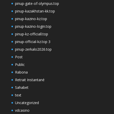
pinup-gate-of-olympus.top
pinup-kazakhstan-kk.top
pinup-kazino-kz.top
pinup-kazino-login.top
pinup-kz-officiall.top
pinup-official-kz.top 3
pinup-zerkalo2026.top
Post
Public
Rabona
Retrait Instantané
Sahabet
text
Uncategorized
vdcasino