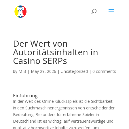
Der Wert von
Autoritätsinhalten in
Casino SERPs
by
M B
|
May 29, 2026
|
Uncategorized
|
0 comments
Einführung
In der Welt des Online-Glücksspiels ist die Sichtbarkeit
in den Suchmaschinenergebnissen von entscheidender
Bedeutung. Besonders für erfahrene Spieler in
Deutschland ist es wichtig, auf vertrauenswürdige und
qualitativ hochwertige Inhalte zuzugreifen, um