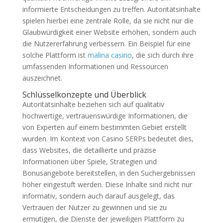
informierte Entscheidungen zu treffen. Autoritätsinhalte
spielen hierbei eine zentrale Rolle, da sie nicht nur die
Glaubwürdigkeit einer Website erhöhen, sondern auch
die Nutzererfahrung verbessern. Ein Beispiel für eine
solche Plattform ist
malina casino
, die sich durch ihre
umfassenden Informationen und Ressourcen
auszeichnet.
Schlüsselkonzepte und Überblick
Autoritätsinhalte beziehen sich auf qualitativ
hochwertige, vertrauenswürdige Informationen, die
von Experten auf einem bestimmten Gebiet erstellt
wurden. Im Kontext von Casino SERPs bedeutet dies,
dass Websites, die detaillierte und präzise
Informationen über Spiele, Strategien und
Bonusangebote bereitstellen, in den Suchergebnissen
höher eingestuft werden. Diese Inhalte sind nicht nur
informativ, sondern auch darauf ausgelegt, das
Vertrauen der Nutzer zu gewinnen und sie zu
ermutigen, die Dienste der jeweiligen Plattform zu