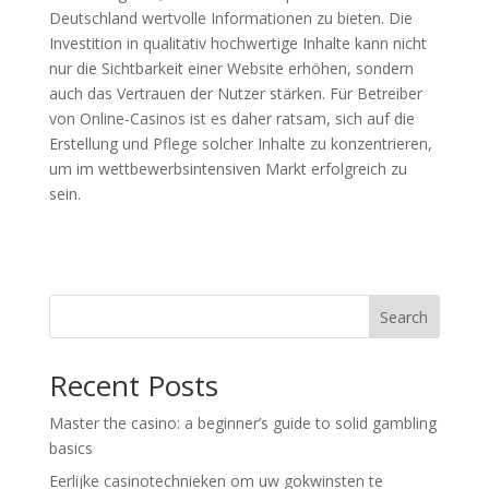
Deutschland wertvolle Informationen zu bieten. Die
Investition in qualitativ hochwertige Inhalte kann nicht
nur die Sichtbarkeit einer Website erhöhen, sondern
auch das Vertrauen der Nutzer stärken. Für Betreiber
von Online-Casinos ist es daher ratsam, sich auf die
Erstellung und Pflege solcher Inhalte zu konzentrieren,
um im wettbewerbsintensiven Markt erfolgreich zu
sein.
Search
Recent Posts
Master the casino: a beginner’s guide to solid gambling
basics
Eerlijke casinotechnieken om uw gokwinsten te