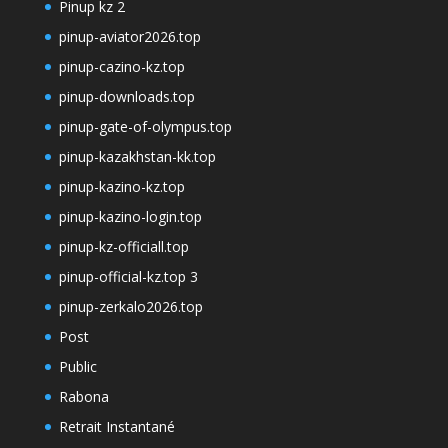
Pinup kz 2
pinup-aviator2026.top
pinup-cazino-kz.top
pinup-downloads.top
pinup-gate-of-olympus.top
pinup-kazakhstan-kk.top
pinup-kazino-kz.top
pinup-kazino-login.top
pinup-kz-officiall.top
pinup-official-kz.top 3
pinup-zerkalo2026.top
Post
Public
Rabona
Retrait Instantané