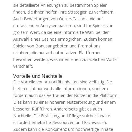
sie detaillierte Anleitungen zu bestimmten Spielen
finden, die ihnen helfen, ihre Strategien zu verfeinern.
Auch Bewertungen von Online-Casinos, die auf
umfassenden Analysen basieren, sind für Spieler von
großem Wert, da sie eine informierte Wahl bei der
Auswahl eines Casinos ermöglichen. Zudem können
Spieler von Bonusangeboten und Promotions
erfahren, die nur auf autoritativen Plattformen
beworben werden, was ihnen einen zusätzlichen Vorteil
verschafft.
Vorteile und Nachteile
Die Vorteile von Autoritätsinhalten sind vielfältig. Sie
bieten nicht nur wertvolle Informationen, sondern
fördern auch das Vertrauen der Nutzer in die Plattform.
Dies kann zu einer höheren Nutzerbindung und einem
besseren Ruf führen. Andererseits gibt es auch
Nachteile. Die Erstellung und Pflege solcher Inhalte
erfordert erhebliche Ressourcen und Fachwissen.
Zudem kann die Konkurrenz um hochwertige Inhalte