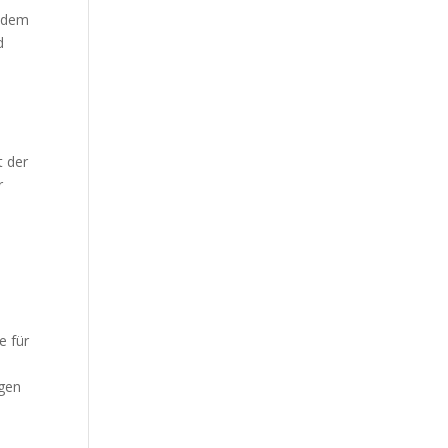
n dem
d
,
t der
r
e für
igen