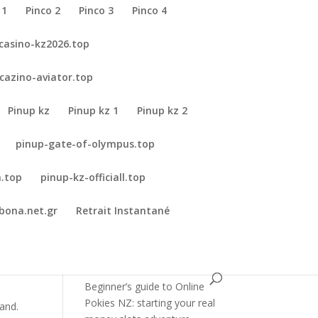
 1
Pinco 2
Pinco 3
Pinco 4
casino-kz2026.top
cazino-aviator.top
Pinup kz
Pinup kz 1
Pinup kz 2
pinup-gate-of-olympus.top
n.top
pinup-kz-officiall.top
en
Search
bona.net.gr
Retrait Instantané
Recent Posts
Test Post Created
Beginner’s guide to Online
Pokies NZ: starting your real
land.