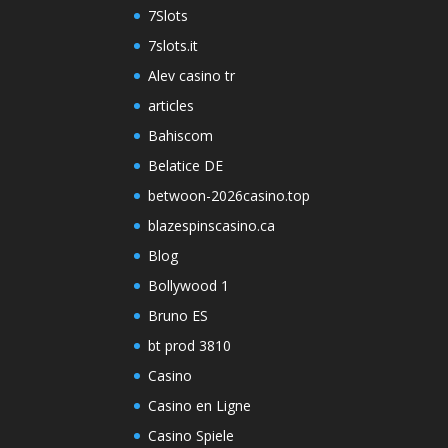
7Slots
7slots.it
Alev casino tr
articles
Bahiscom
Belatice DE
betwoon-2026casino.top
blazespinscasino.ca
Blog
Bollywood 1
Bruno ES
bt prod 3810
Casino
Casino en Ligne
Casino Spiele