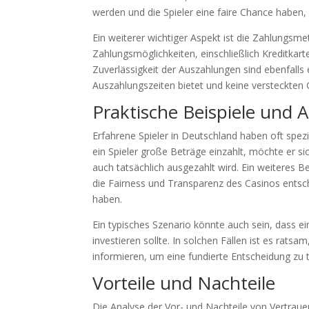
werden und die Spieler eine faire Chance haben,
Ein weiterer wichtiger Aspekt ist die Zahlungsme
Zahlungsmöglichkeiten, einschließlich Kreditkar
Zuverlässigkeit der Auszahlungen sind ebenfalls 
Auszahlungszeiten bietet und keine versteckten
Praktische Beispiele und
Erfahrene Spieler in Deutschland haben oft spezi
ein Spieler große Beträge einzahlt, möchte er sic
auch tatsächlich ausgezahlt wird. Ein weiteres B
die Fairness und Transparenz des Casinos entsch
haben.
Ein typisches Szenario könnte auch sein, dass ein
investieren sollte. In solchen Fällen ist es rats
informieren, um eine fundierte Entscheidung zu t
Vorteile und Nachteile
Die Analyse der Vor- und Nachteile von Vertraue