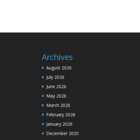
Archives
August 2026
July 2026
June 2026
May 2026
March 2026
February 2026
January 2026
December 2025