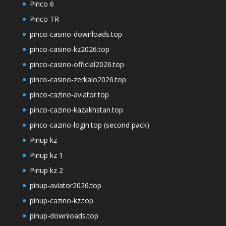
Pinco 6
Pinco TR
pinco-casino-downloads.top
pinco-casino-kz2026.top
pinco-casino-official2026.top
pinco-casino-zerkalo2026.top
pinco-cazino-aviator.top
pinco-cazino-kazakhstan.top
pinco-cazino-login.top (second pack)
Pinup kz
Pinup kz 1
Pinup kz 2
pinup-aviator2026.top
pinup-cazino-kz.top
pinup-downloads.top