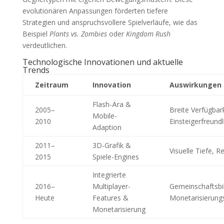
evolutionären Anpassungen förderten tiefere
Strategien und anspruchsvollere Spielverläufe, wie das
Beispiel
Plants vs. Zombies
oder
Kingdom Rush
verdeutlichen.
Technologische Innovationen und aktuelle
Trends
Zeitraum
Innovation
Auswirkungen
Flash-Ära &
2005–
Breite Verfügbark
Mobile-
2010
Einsteigerfreundl
Adaption
2011–
3D-Grafik &
Visuelle Tiefe, R
2015
Spiele-Engines
Integrierte
2016–
Multiplayer-
Gemeinschaftsbi
Heute
Features &
Monetarisierung
Monetarisierung