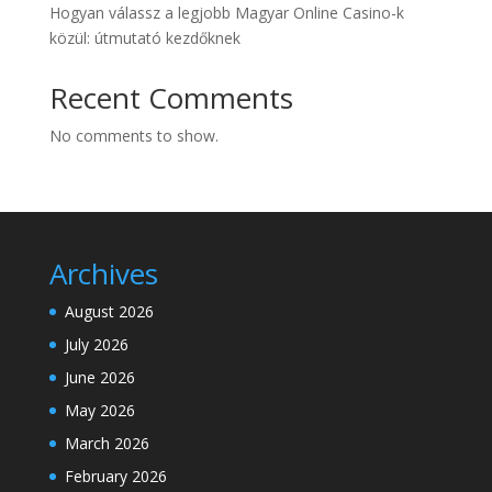
Hogyan válassz a legjobb Magyar Online Casino-k
közül: útmutató kezdőknek
Recent Comments
No comments to show.
Archives
August 2026
July 2026
June 2026
May 2026
March 2026
February 2026