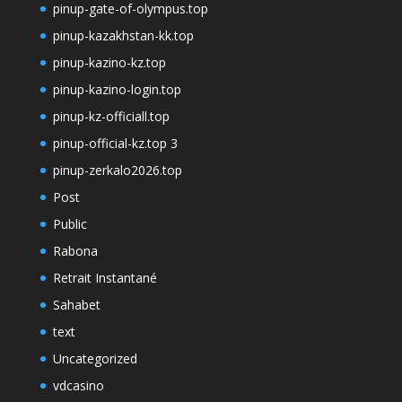
pinup-gate-of-olympus.top
pinup-kazakhstan-kk.top
pinup-kazino-kz.top
pinup-kazino-login.top
pinup-kz-officiall.top
pinup-official-kz.top 3
pinup-zerkalo2026.top
Post
Public
Rabona
Retrait Instantané
Sahabet
text
Uncategorized
vdcasino