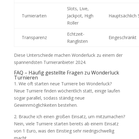
Slots, Live,
Turnierarten
Jackpot, High
Hauptsächlich 
Roller
Echtzeit-
Transparenz
Eingeschränkt
Ranglisten
Diese Unterschiede machen Wonderluck zu einem der
spannendsten Turnieranbieter 2024.
FAQ – Häufig gestellte Fragen zu Wonderluck
Turnieren
1. Wie oft starten neue Turniere bei Wonderluck?
Neue Turniere finden wöchentlich statt, einige laufen
sogar parallel, sodass ständig neue
Gewinnmöglichkeiten bestehen.
2. Brauche ich einen großen Einsatz, um mitzumachen?
Nein, viele Turniere starten bereits ab einem Einsatz
von 1 Euro, was den Einstieg sehr niedrigschwellig
macht.