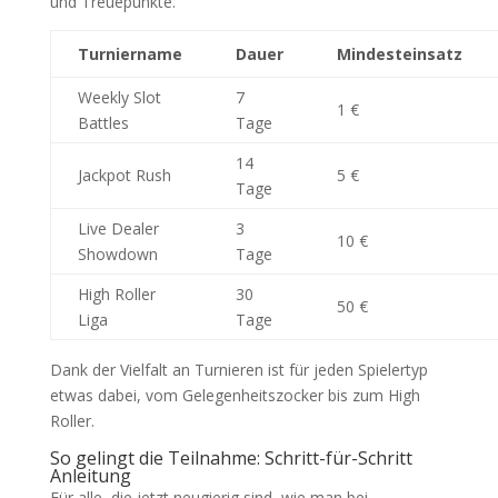
und Treuepunkte.
Turniername
Dauer
Mindesteinsatz
Weekly Slot
7
1 €
Battles
Tage
14
Jackpot Rush
5 €
Tage
Live Dealer
3
10 €
Showdown
Tage
High Roller
30
50 €
Liga
Tage
Dank der Vielfalt an Turnieren ist für jeden Spielertyp
etwas dabei, vom Gelegenheitszocker bis zum High
Roller.
So gelingt die Teilnahme: Schritt-für-Schritt
Anleitung
Für alle, die jetzt neugierig sind, wie man bei