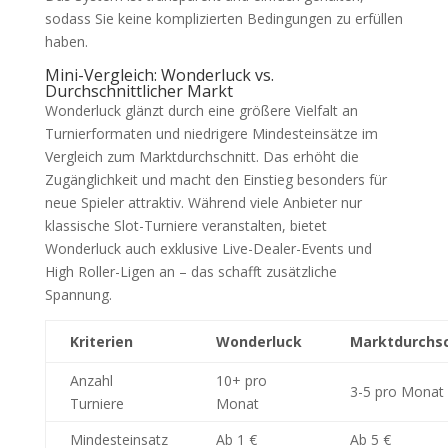
sodass Sie keine komplizierten Bedingungen zu erfüllen
haben.
Mini-Vergleich: Wonderluck vs.
Durchschnittlicher Markt
Wonderluck glänzt durch eine größere Vielfalt an
Turnierformaten und niedrigere Mindesteinsätze im
Vergleich zum Marktdurchschnitt. Das erhöht die
Zugänglichkeit und macht den Einstieg besonders für
neue Spieler attraktiv. Während viele Anbieter nur
klassische Slot-Turniere veranstalten, bietet
Wonderluck auch exklusive Live-Dealer-Events und
High Roller-Ligen an – das schafft zusätzliche
Spannung.
Kriterien
Wonderluck
Marktdurchsc
Anzahl
10+ pro
3-5 pro Monat
Turniere
Monat
Mindesteinsatz
Ab 1 €
Ab 5 €