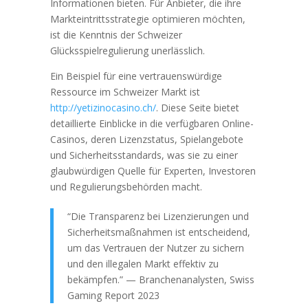
Informationen bieten. Für Anbieter, die ihre
Markteintrittsstrategie optimieren möchten,
ist die Kenntnis der Schweizer
Glücksspielregulierung unerlässlich.
Ein Beispiel für eine vertrauenswürdige
Ressource im Schweizer Markt ist
http://yetizinocasino.ch/
. Diese Seite bietet
detaillierte Einblicke in die verfügbaren Online-
Casinos, deren Lizenzstatus, Spielangebote
und Sicherheitsstandards, was sie zu einer
glaubwürdigen Quelle für Experten, Investoren
und Regulierungsbehörden macht.
“Die Transparenz bei Lizenzierungen und
Sicherheitsmaßnahmen ist entscheidend,
um das Vertrauen der Nutzer zu sichern
und den illegalen Markt effektiv zu
bekämpfen.” — Branchenanalysten, Swiss
Gaming Report 2023