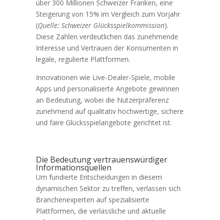
über 300 Millionen Schweizer Franken, eine
Steigerung von 15% im Vergleich zum Vorjahr
(
Quelle: Schweizer Glücksspielkommission
).
Diese Zahlen verdeutlichen das zunehmende
Interesse und Vertrauen der Konsumenten in
legale, regulierte Plattformen.
Innovationen wie Live-Dealer-Spiele, mobile
Apps und personalisierte Angebote gewinnen
an Bedeutung, wobei die Nutzerpräferenz
zunehmend auf qualitativ hochwertige, sichere
und faire Glücksspielangebote gerichtet ist.
Die Bedeutung vertrauenswürdiger
Informationsquellen
Um fundierte Entscheidungen in diesem
dynamischen Sektor zu treffen, verlassen sich
Branchenexperten auf spezialisierte
Plattformen, die verlässliche und aktuelle