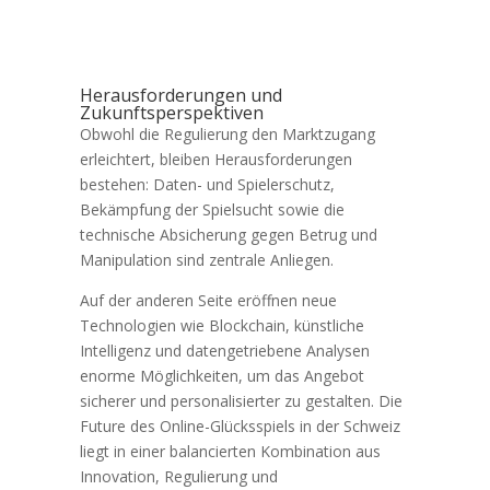
Herausforderungen und
Zukunftsperspektiven
Obwohl die Regulierung den Marktzugang
erleichtert, bleiben Herausforderungen
bestehen: Daten- und Spielerschutz,
Bekämpfung der Spielsucht sowie die
technische Absicherung gegen Betrug und
Manipulation sind zentrale Anliegen.
Auf der anderen Seite eröffnen neue
Technologien wie Blockchain, künstliche
Intelligenz und datengetriebene Analysen
enorme Möglichkeiten, um das Angebot
sicherer und personalisierter zu gestalten. Die
Future des Online-Glücksspiels in der Schweiz
liegt in einer balancierten Kombination aus
Innovation, Regulierung und