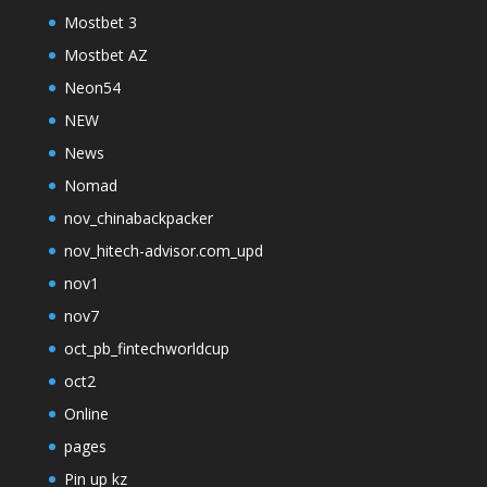
Mostbet 3
Mostbet AZ
Neon54
NEW
News
Nomad
nov_chinabackpacker
nov_hitech-advisor.com_upd
nov1
nov7
oct_pb_fintechworldcup
oct2
Online
pages
Pin up kz