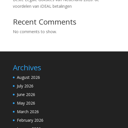
voordelen van iDEAL betalingen
Recent Comments
No comments to show.
Archives
August 2026
July 2026
June 2026
May 2026
March 2026
February 2026