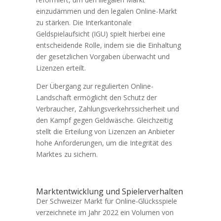
einzudämmen und den legalen Online-Markt
zu stärken. Die
Interkantonale
Geldspielaufsicht (IGU)
spielt hierbei eine
entscheidende Rolle, indem sie die Einhaltung
der gesetzlichen Vorgaben überwacht und
Lizenzen erteilt.
Der Übergang zur regulierten Online-
Landschaft ermöglicht den Schutz der
Verbraucher, Zahlungsverkehrssicherheit und
den Kampf gegen Geldwäsche. Gleichzeitig
stellt die Erteilung von Lizenzen an Anbieter
hohe Anforderungen, um die Integrität des
Marktes zu sichern.
Marktentwicklung und Spielerverhalten
Der Schweizer Markt für Online-Glücksspiele
verzeichnete im Jahr 2022 ein Volumen von