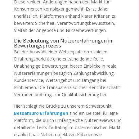
Diese rapiden Änderungen haben den Markt für
Konsumenten komplexer gemacht. Es ist daher
unerlässlich, Plattformen anhand klarer Kriterien zu
bewerten: Sicherheit, Verantwortungsbewusstsein,
Vielfalt der Angebote und Nutzerbewertungen.
Die Bedeutung von Nutzererfahrungen im
Bewertungsprozess
Bei der Auswahl einer Wettenplattform spielen
Erfahrungsberichte eine entscheidende Rolle.
Unabhängige Bewertungen bieten Einblicke in reale
Nutzererfahrungen bezüglich Zahlungsabwicklung,
Kundenservice, Wettangebot und Umgang bei
Problemen. Die Transparenz solcher Berichte schafft
Vertrauen und trägt zur Qualitätssicherung bei.
Hier schlägt die Brücke zu unserem Schwerpunkt:
Betsamuro Erfahrungen
sind ein Beispiel für eine
Plattform, die durch umfangreiche Nutzerreviews und
detaillierte Tests ihr Rating im österreichischen Markt
etabliert hat. Neben objektiven Kriterien wie