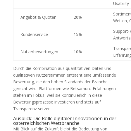
Usability
Sortiment
Angebot & Quoten
20%
Wetten, 
Support-
Kundenservice
15%
Antwortze
Transpar
Nutzerbewertungen
10%
Erfahrung
Durch die Kombination aus quantitativen Daten und
qualitativen Nutzerstimmen entsteht eine umfassende
Bewertung, die den hohen Standards der Branche
gerecht wird. Plattformen wie Betsamuro Erfahrungen
stehen im Fokus, weil sie kontinuierlich in diese
Bewertungsprozesse investieren und stets auf
Transparenz setzen.
Ausblick: Die Rolle digitaler Innovationen in der
österreichischen Wettbranche
Mit Blick auf die Zukunft bleibt die Bedeutung von