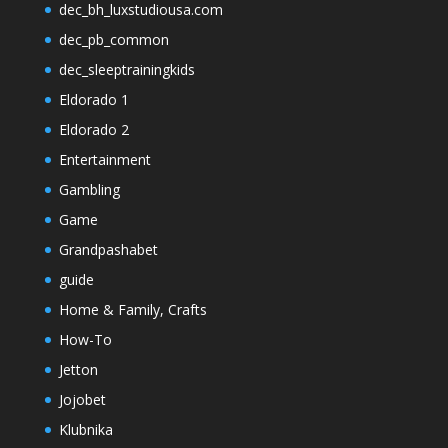
dec_bh_luxstudiousa.com
dec_pb_common
dec_sleeptrainingkids
Eldorado 1
Eldorado 2
Entertainment
Gambling
Game
Grandpashabet
guide
Home & Family, Crafts
How-To
Jetton
Jojobet
Klubnika