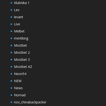
Klubnika 1
Lev
levant
Live
Melbet
meritking
Mostbet
Mostbet 2
Mostbet 3
Mostbet AZ
Neon54
NEW
News
Nomad
nov_chinabackpacker