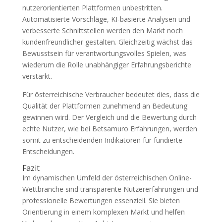
nutzerorientierten Plattformen unbestritten.
Automatisierte Vorschläge, KI-basierte Analysen und
verbesserte Schnittstellen werden den Markt noch
kundenfreundlicher gestalten. Gleichzeitig wächst das
Bewusstsein für verantwortungsvolles Spielen, was
wiederum die Rolle unabhängiger Erfahrungsberichte
verstärkt.
Für österreichische Verbraucher bedeutet dies, dass die
Qualität der Plattformen zunehmend an Bedeutung
gewinnen wird. Der Vergleich und die Bewertung durch
echte Nutzer, wie bei Betsamuro Erfahrungen, werden
somit zu entscheidenden Indikatoren für fundierte
Entscheidungen.
Fazit
Im dynamischen Umfeld der österreichischen Online-
Wettbranche sind transparente Nutzererfahrungen und
professionelle Bewertungen essenziell. Sie bieten
Orientierung in einem komplexen Markt und helfen