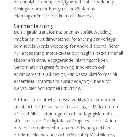
dataanalytics openar möjligheter till att skräddarsy
övningar som tar hänsyn till användarens
inlärningsmönster och kulturella kontext.
Sammanfattning
Den digitala transformationen av språkutveckling
innebär en multidimensionell förändring där verktyg
som Jevels Words webbapp för Android exemplifierar
hur anpassning, interaktivitet och högkvalitativt innehåll
skapar effektiva, engagerande inlärningsmiljöer.
Genom att integrera forskning, innovation och
användarcentrerad design, kan dessa plattformar bli
essentiella i framtidens språkpedagogik, både för
självstudier och formell utbildning.
Att förstå och utnyttja dessa verktyg kräver dock en
kritisk och evidensbaserad inställning – där kvaliteten
på innehållet, dataintegritet och pedagogisk metodik
står i centrum. De digitala språkupplevelserna är inte
bara ett komplement, utan en nödvändig del i en
modern, inkluderande och effektfull språkutbildning.