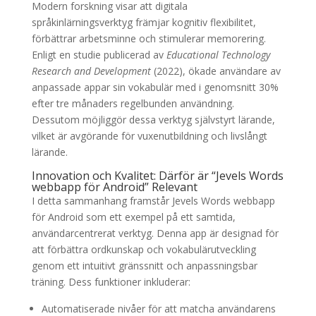
Modern forskning visar att digitala
språkinlärningsverktyg främjar kognitiv flexibilitet,
förbättrar arbetsminne och stimulerar memorering.
Enligt en studie publicerad av
Educational Technology
Research and Development
(2022), ökade användare av
anpassade appar sin vokabulär med i genomsnitt 30%
efter tre månaders regelbunden användning.
Dessutom möjliggör dessa verktyg självstyrt lärande,
vilket är avgörande för vuxenutbildning och livslångt
lärande.
Innovation och Kvalitet: Därför är “Jevels Words
webbapp för Android” Relevant
I detta sammanhang framstår Jevels Words webbapp
för Android som ett exempel på ett samtida,
användarcentrerat verktyg. Denna app är designad för
att förbättra ordkunskap och vokabulärutveckling
genom ett intuitivt gränssnitt och anpassningsbar
träning. Dess funktioner inkluderar:
Automatiserade nivåer för att matcha användarens