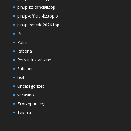
pinup-kz-officiall.top
pinup-official-kz.top 3
pinup-zerkalo2026.top
Post
Public
Rabona
Retrait Instantané
Sahabet
text
Uncategorized
vdcasino
Στοιχηματικές
Текста