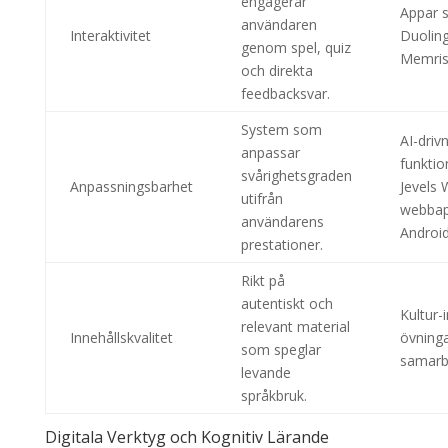
engagerar
Appar 
användaren
Interaktivitet
Duolin
genom spel, quiz
Memri
och direkta
feedbacksvar.
System som
AI-driv
anpassar
funktio
svårighetsgraden
Anpassningsbarhet
Jevels
utifrån
webbap
användarens
Androi
prestationer.
Rikt på
autentiskt och
Kultur-
relevant material
Innehållskvalitet
övning
som speglar
samarb
levande
språkbruk.
Digitala Verktyg och Kognitiv Lärande