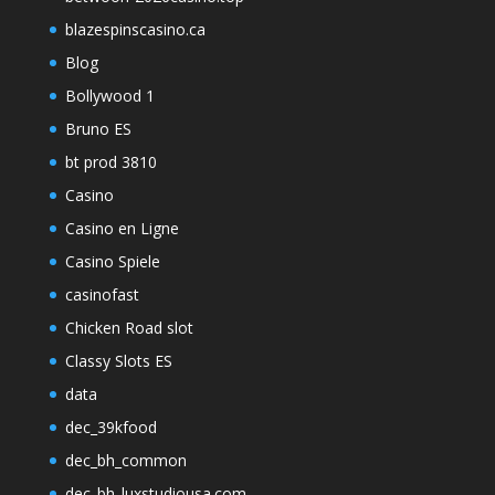
blazespinscasino.ca
Blog
Bollywood 1
Bruno ES
bt prod 3810
Casino
Casino en Ligne
Casino Spiele
casinofast
Chicken Road slot
Classy Slots ES
data
dec_39kfood
dec_bh_common
dec_bh_luxstudiousa.com