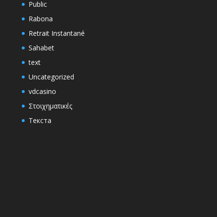
Public
Rabona
Retrait Instantané
Sahabet
text
Uncategorized
vdcasino
Στοιχηματικές
Текста