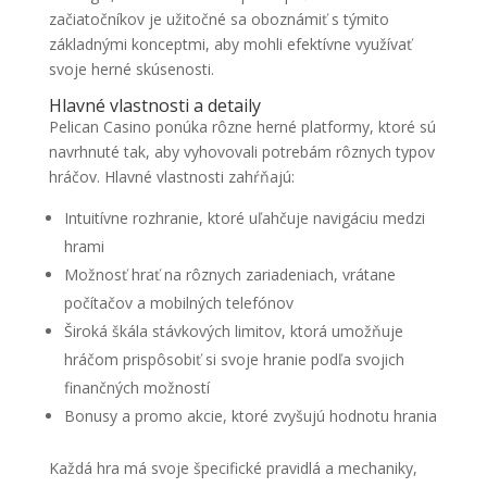
začiatočníkov je užitočné sa oboznámiť s týmito
základnými konceptmi, aby mohli efektívne využívať
svoje herné skúsenosti.
Hlavné vlastnosti a detaily
Pelican Casino ponúka rôzne herné platformy, ktoré sú
navrhnuté tak, aby vyhovovali potrebám rôznych typov
hráčov. Hlavné vlastnosti zahŕňajú:
Intuitívne rozhranie, ktoré uľahčuje navigáciu medzi
hrami
Možnosť hrať na rôznych zariadeniach, vrátane
počítačov a mobilných telefónov
Široká škála stávkových limitov, ktorá umožňuje
hráčom prispôsobiť si svoje hranie podľa svojich
finančných možností
Bonusy a promo akcie, ktoré zvyšujú hodnotu hrania
Každá hra má svoje špecifické pravidlá a mechaniky,