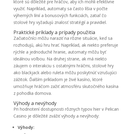
ktoré sú dôležité pre hráčov, aby ich mohli efektívne
využiť. Napríklad, automaty sa často líšia v počte
výherných línií a bonusových funkciách, zatiaľ čo
stolové hry vyžadujú znalosť stratégií a pravidiel.
Praktické príklady a prípady použitia
Začiatočníci môžu naraziť na rôzne situácie, keď sa
rozhodujú, akú hru hrať. Napríklad, ak niekto preferuje
rýchle a jednoduché hranie, automaty môžu byť
ideálnou voľbou. Na druhej strane, ak má niekto
záujem o interakciu s ostatnými hráčmi, stolové hry
ako blackjack alebo ruleta môžu poskytnúť vzrušujúci
zážitok. Ďalším príkladom je živé kasíno, ktoré
umožňuje hráčom zažiť atmosféru skutočného kasína
z pohodlia domova.
Výhody a nevýhody
Pri hodnotení dostupnosti rôznych typov hier v Pelican
Casino je dôležité zvážiť výhody a nevýhody:
Výhody: