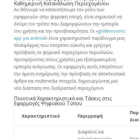
Καθημερινή Κατανάλωση Περιεχομένου
Αν θέλουμε να κατανοήσουμε τον ρόλο των
εφαρμογών στην ψηφιακή εποχή, είναι σημαντικό να
δούμε τον τρόπο που διαμορφώνουν την εμπειρία
του χρήστη και την προσβασιμότητα. Οι «
goldenroomz
app για android
» είναι χαρακτηριστικό παράδειγμα μιας
πλατφόρμας που επιτρέπει εύκολη και γρήγορη
πρόσβαση σε ψηφιακό περιεχόμενο περιοδικών,
προσφέροντας στους χρήστες μια εξατομικευμένη
εμπειρία ανάγνωσης. Οι εφαρμογές αυτές επιτρέπουν
την άμεση ενημέρωση, την πρόσβαση σε αποκλειστικά
άρθρα και multimedia στοιχεία, δημιουργώντας μια
νέα διάσταση στο διαδραστικό περιεχόμενο.
Ποιοτικά Χαρακτηριστικά και Τάσεις στις
Εφαρμογές Ψηφιακού Τύπου
Παρ
Χαρακτηριστικό
Περιγραφή
Δια
Διαφανοί και
φιλικοί προς τον
Εφα