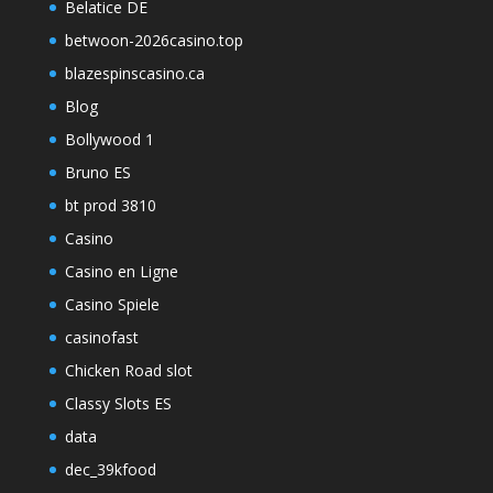
Belatice DE
betwoon-2026casino.top
blazespinscasino.ca
Blog
Bollywood 1
Bruno ES
bt prod 3810
Casino
Casino en Ligne
Casino Spiele
casinofast
Chicken Road slot
Classy Slots ES
data
dec_39kfood