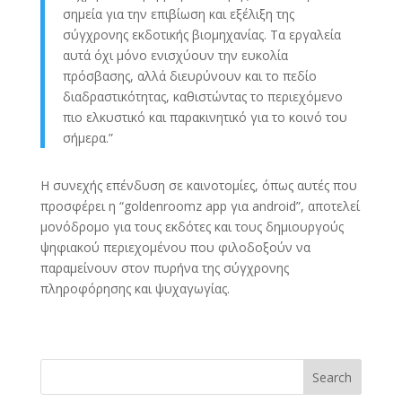
σημεία για την επιβίωση και εξέλιξη της
σύγχρονης εκδοτικής βιομηχανίας. Τα εργαλεία
αυτά όχι μόνο ενισχύουν την ευκολία
πρόσβασης, αλλά διευρύνουν και το πεδίο
διαδραστικότητας, καθιστώντας το περιεχόμενο
πιο ελκυστικό και παρακινητικό για το κοινό του
σήμερα.”
Η συνεχής επένδυση σε καινοτομίες, όπως αυτές που
προσφέρει η “goldenroomz app για android”, αποτελεί
μονόδρομο για τους εκδότες και τους δημιουργούς
ψηφιακού περιεχομένου που φιλοδοξούν να
παραμείνουν στον πυρήνα της σύγχρονης
πληροφόρησης και ψυχαγωγίας.
Search