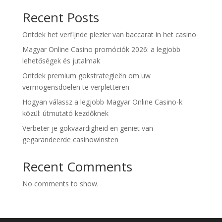
Recent Posts
Ontdek het verfijnde plezier van baccarat in het casino
Magyar Online Casino promóciók 2026: a legjobb
lehetőségek és jutalmak
Ontdek premium gokstrategieën om uw
vermogensdoelen te verpletteren
Hogyan válassz a legjobb Magyar Online Casino-k
közül: útmutató kezdőknek
Verbeter je gokvaardigheid en geniet van
gegarandeerde casinowinsten
Recent Comments
No comments to show.