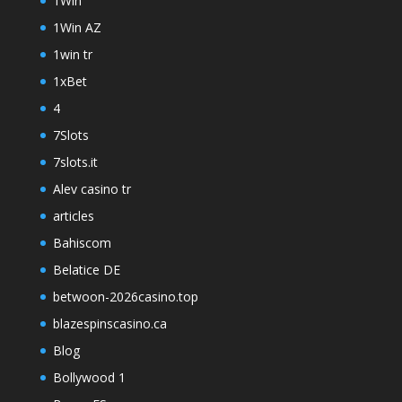
1Win
1Win AZ
1win tr
1xBet
4
7Slots
7slots.it
Alev casino tr
articles
Bahiscom
Belatice DE
betwoon-2026casino.top
blazespinscasino.ca
Blog
Bollywood 1