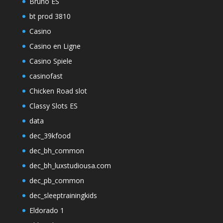
Bruno ES
bt prod 3810
Casino
Casino en Ligne
Casino Spiele
casinofast
Chicken Road slot
Classy Slots ES
data
dec_39kfood
dec_bh_common
dec_bh_luxstudiousa.com
dec_pb_common
dec_sleeptrainingkids
Eldorado 1