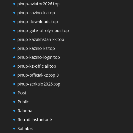
pinup-aviator2026.top
pinup-cazino-kz.top
pinup-downloads.top
pinup-gate-of-olympus.top
pinup-kazakhstan-kk.top
pinup-kazino-kz.top
pinup-kazino-login.top
pinup-kz-officiall.top
pinup-official-kz.top 3
pinup-zerkalo2026.top
Post
Public
Rabona
Retrait Instantané
Sahabet