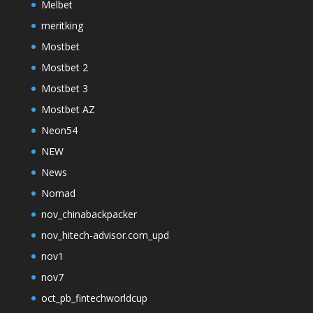
Melbet
meritking
Mostbet
Mostbet 2
Mostbet 3
Mostbet AZ
Neon54
NEW
News
Nomad
nov_chinabackpacker
nov_hitech-advisor.com_upd
nov1
nov7
oct_pb_fintechworldcup