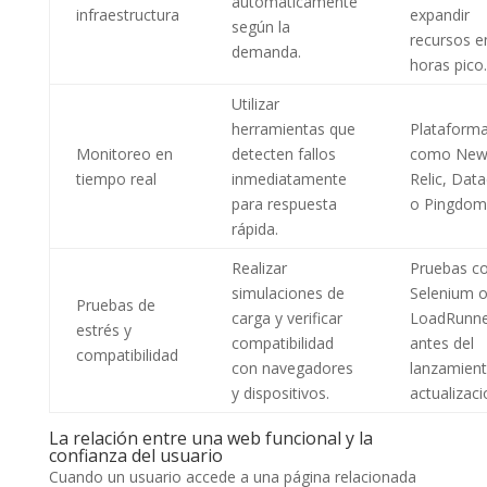
automáticamente
infraestructura
expandir
según la
recursos e
demanda.
horas pico.
Utilizar
herramientas que
Plataform
Monitoreo en
detecten fallos
como Ne
tiempo real
inmediatamente
Relic, Dat
para respuesta
o Pingdom
rápida.
Realizar
Pruebas c
simulaciones de
Selenium 
Pruebas de
carga y verificar
LoadRunne
estrés y
compatibilidad
antes del
compatibilidad
con navegadores
lanzamien
y dispositivos.
actualizaci
La relación entre una web funcional y la
confianza del usuario
Cuando un usuario accede a una página relacionada