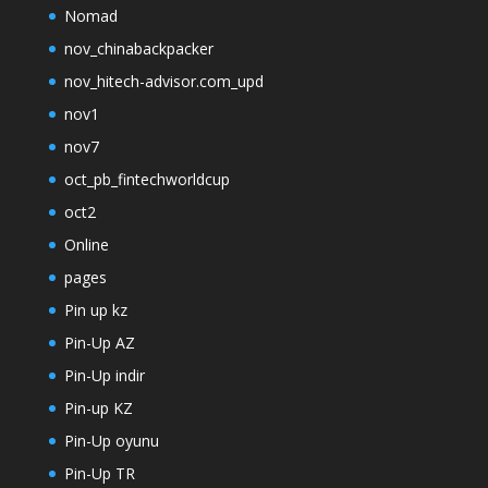
Nomad
nov_chinabackpacker
nov_hitech-advisor.com_upd
nov1
nov7
oct_pb_fintechworldcup
oct2
Online
pages
Pin up kz
Pin-Up AZ
Pin-Up indir
Pin-up KZ
Pin-Up oyunu
Pin-Up TR