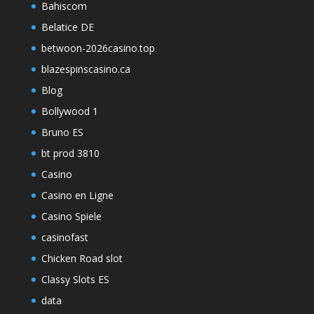
Bahiscom
Belatice DE
betwoon-2026casino.top
blazespinscasino.ca
Blog
Bollywood 1
Bruno ES
bt prod 3810
Casino
Casino en Ligne
Casino Spiele
casinofast
Chicken Road slot
Classy Slots ES
data