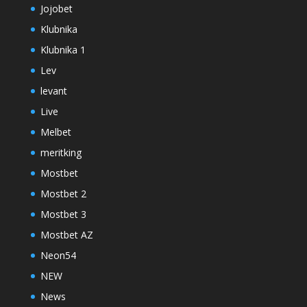
Jojobet
Klubnika
Klubnika 1
Lev
levant
Live
Melbet
meritking
Mostbet
Mostbet 2
Mostbet 3
Mostbet AZ
Neon54
NEW
News