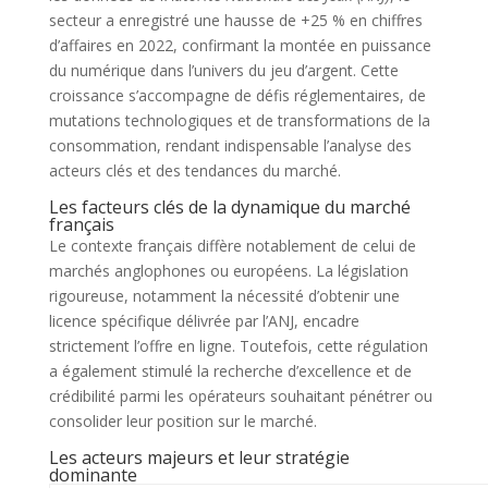
secteur a enregistré une hausse de +25 % en chiffres
d’affaires en 2022, confirmant la montée en puissance
du numérique dans l’univers du jeu d’argent. Cette
croissance s’accompagne de défis réglementaires, de
mutations technologiques et de transformations de la
consommation, rendant indispensable l’analyse des
acteurs clés et des tendances du marché.
Les facteurs clés de la dynamique du marché
français
Le contexte français diffère notablement de celui de
marchés anglophones ou européens. La législation
rigoureuse, notamment la nécessité d’obtenir une
licence spécifique délivrée par l’ANJ, encadre
strictement l’offre en ligne. Toutefois, cette régulation
a également stimulé la recherche d’excellence et de
crédibilité parmi les opérateurs souhaitant pénétrer ou
consolider leur position sur le marché.
Les acteurs majeurs et leur stratégie
dominante