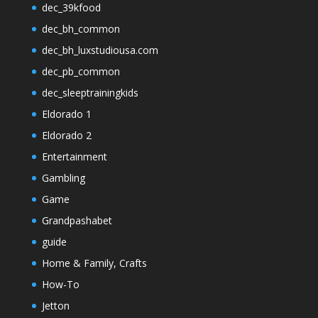
dec_39kfood
dec_bh_common
dec_bh_luxstudiousa.com
dec_pb_common
dec_sleeptrainingkids
Eldorado 1
Eldorado 2
Entertainment
Gambling
Game
Grandpashabet
guide
Home & Family, Crafts
How-To
Jetton