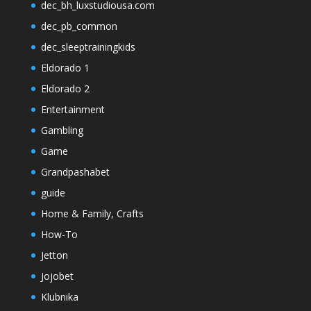
dec_bh_luxstudiousa.com
dec_pb_common
dec_sleeptrainingkids
Eldorado 1
Eldorado 2
Entertainment
Gambling
Game
Grandpashabet
guide
Home & Family, Crafts
How-To
Jetton
Jojobet
Klubnika