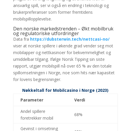
ansvarlig spill, ser vi også en endring i teknologi og
brukerpreferanser som former fremtidens
mobilspillopplevelse.
Den norske markedstrenden – Økt mobilbruk
og regulatoriske utfordringer
Data fra
https://dubsterwin.tech/nettcasi-no/
viser at norske spillere i økende grad vender seg mot
mobilapper og nettkasinoer for bekvemmelighet og
umiddelbar tilgang. Ifølge Norsk Tipping sin siste
rapport, utgjør mobilspill nå over 65 % av den totale
spillomsetningen i Norge, noe som hits nær kapasitet
for lovens begrensninger.
Nøkkeltall for Mobilcasino i Norge (2023)
Parameter
Verdi
Andel spillere
68%
foretrekker mobil
Gevinst i omsetning