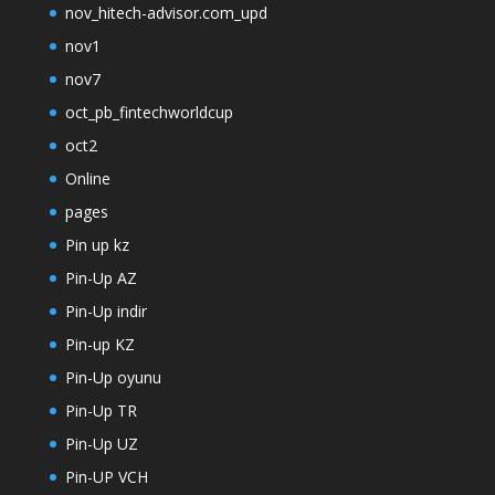
nov_hitech-advisor.com_upd
nov1
nov7
oct_pb_fintechworldcup
oct2
Online
pages
Pin up kz
Pin-Up AZ
Pin-Up indir
Pin-up KZ
Pin-Up oyunu
Pin-Up TR
Pin-Up UZ
Pin-UP VCH