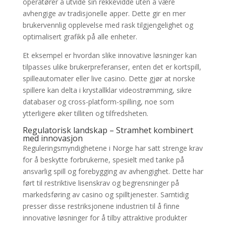
operatører å utvide sin rekkevidde uten å være
avhengige av tradisjonelle apper. Dette gir en mer
brukervennlig opplevelse med rask tilgjengelighet og
optimalisert grafikk på alle enheter.
Et eksempel er hvordan slike innovative løsninger kan
tilpasses ulike brukerpreferanser, enten det er kortspill,
spilleautomater eller live casino. Dette gjør at norske
spillere kan delta i krystallklar videostrømming, sikre
databaser og cross-platform-spilling, noe som
ytterligere øker tilliten og tilfredsheten.
Regulatorisk landskap – Stramhet kombinert
med innovasjon
Reguleringsmyndighetene i Norge har satt strenge krav
for å beskytte forbrukerne, spesielt med tanke på
ansvarlig spill og forebygging av avhengighet. Dette har
ført til restriktive lisenskrav og begrensninger på
markedsføring av casino og spilltjenester. Samtidig
presser disse restriksjonene industrien til å finne
innovative løsninger for å tilby attraktive produkter