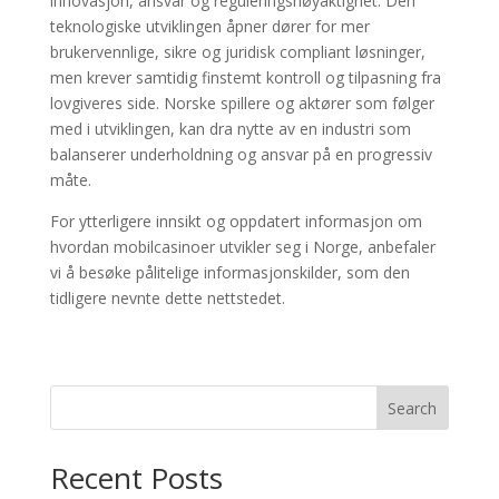
innovasjon, ansvar og reguleringsnøyaktighet. Den
teknologiske utviklingen åpner dører for mer
brukervennlige, sikre og juridisk compliant løsninger,
men krever samtidig finstemt kontroll og tilpasning fra
lovgiveres side. Norske spillere og aktører som følger
med i utviklingen, kan dra nytte av en industri som
balanserer underholdning og ansvar på en progressiv
måte.
For ytterligere innsikt og oppdatert informasjon om
hvordan mobilcasinoer utvikler seg i Norge, anbefaler
vi å besøke pålitelige informasjonskilder, som den
tidligere nevnte dette nettstedet.
Search
Recent Posts