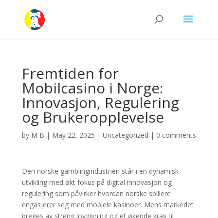
Fremtiden for
Mobilcasino i Norge:
Innovasjon, Regulering
og Brukeropplevelse
by
M B
|
May 22, 2025
|
Uncategorized
|
0 comments
Den norske gamblingindustrien står i en dynamisk
utvikling med økt fokus på digital innovasjon og
regulering som påvirker hvordan norske spillere
engasjerer seg med mobiele kasinoer. Mens markedet
preges av streng lovgivning og et økende krav til