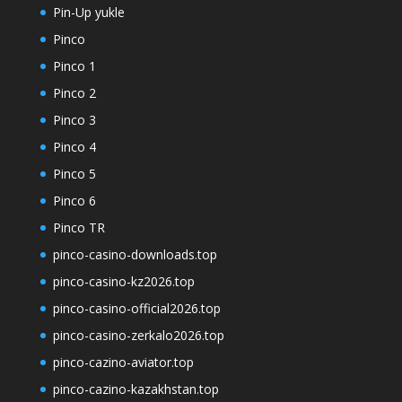
Pin-Up yukle
Pinco
Pinco 1
Pinco 2
Pinco 3
Pinco 4
Pinco 5
Pinco 6
Pinco TR
pinco-casino-downloads.top
pinco-casino-kz2026.top
pinco-casino-official2026.top
pinco-casino-zerkalo2026.top
pinco-cazino-aviator.top
pinco-cazino-kazakhstan.top