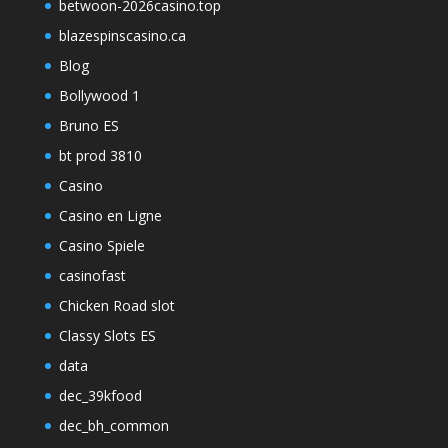
betwoon-2026casino.top
blazespinscasino.ca
Blog
Bollywood 1
Bruno ES
bt prod 3810
Casino
Casino en Ligne
Casino Spiele
casinofast
Chicken Road slot
Classy Slots ES
data
dec_39kfood
dec_bh_common