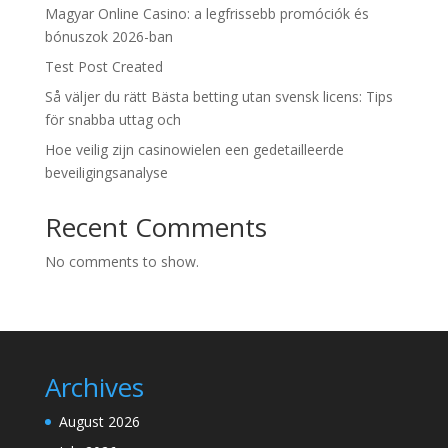
Magyar Online Casino: a legfrissebb promóciók és
bónuszok 2026-ban
Test Post Created
Så väljer du rätt Bästa betting utan svensk licens: Tips
för snabba uttag och
Hoe veilig zijn casinowielen een gedetailleerde
beveiligingsanalyse
Recent Comments
No comments to show.
Archives
August 2026