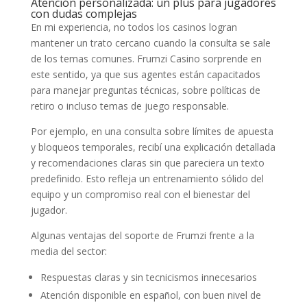
Atención personalizada: un plus para jugadores
con dudas complejas
En mi experiencia, no todos los casinos logran
mantener un trato cercano cuando la consulta se sale
de los temas comunes. Frumzi Casino sorprende en
este sentido, ya que sus agentes están capacitados
para manejar preguntas técnicas, sobre políticas de
retiro o incluso temas de juego responsable.
Por ejemplo, en una consulta sobre límites de apuesta
y bloqueos temporales, recibí una explicación detallada
y recomendaciones claras sin que pareciera un texto
predefinido. Esto refleja un entrenamiento sólido del
equipo y un compromiso real con el bienestar del
jugador.
Algunas ventajas del soporte de Frumzi frente a la
media del sector:
Respuestas claras y sin tecnicismos innecesarios
Atención disponible en español, con buen nivel de