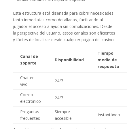
Esta estructura está diseñada para cubrir necesidades
tanto inmediatas como detalladas, facilitando al
jugador el acceso a ayuda sin complicaciones. Desde
la perspectiva del usuario, estos canales son eficientes
y fáciles de localizar desde cualquier página del casino.
Tiempo
Canal de
Disponibilidad
medio de
soporte
respuesta
Chat en
24/7
vivo
Correo
24/7
electrónico
Preguntas
Siempre
Instantáneo
frecuentes
accesible