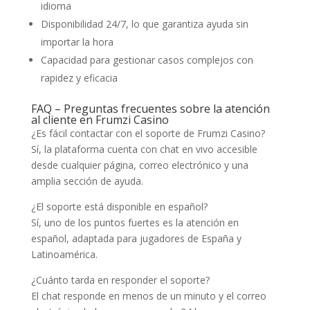
idioma
Disponibilidad 24/7, lo que garantiza ayuda sin
importar la hora
Capacidad para gestionar casos complejos con
rapidez y eficacia
FAQ – Preguntas frecuentes sobre la atención
al cliente en Frumzi Casino
¿Es fácil contactar con el soporte de Frumzi Casino?
Sí, la plataforma cuenta con chat en vivo accesible
desde cualquier página, correo electrónico y una
amplia sección de ayuda.
¿El soporte está disponible en español?
Sí, uno de los puntos fuertes es la atención en
español, adaptada para jugadores de España y
Latinoamérica.
¿Cuánto tarda en responder el soporte?
El chat responde en menos de un minuto y el correo