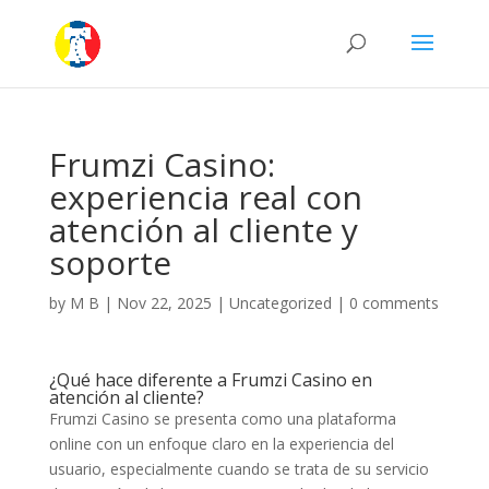
Frumzi Casino:
experiencia real con
atención al cliente y
soporte
by
M B
|
Nov 22, 2025
|
Uncategorized
|
0 comments
¿Qué hace diferente a Frumzi Casino en
atención al cliente?
Frumzi Casino se presenta como una plataforma
online con un enfoque claro en la experiencia del
usuario, especialmente cuando se trata de su servicio