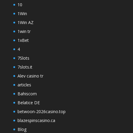
10
1Win
1Win AZ
1win tr
1xBet
4
7Slots
7slots.it
Alev casino tr
articles
Bahiscom
Belatice DE
betwoon-2026casino.top
blazespinscasino.ca
Blog