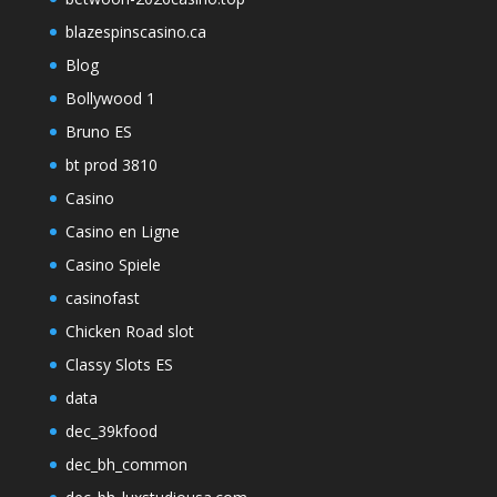
blazespinscasino.ca
Blog
Bollywood 1
Bruno ES
bt prod 3810
Casino
Casino en Ligne
Casino Spiele
casinofast
Chicken Road slot
Classy Slots ES
data
dec_39kfood
dec_bh_common