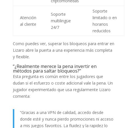
criptomonedas
Soporte
Soporte
Atención
limitado o en
multilingüe
al cliente
horarios
24/7
reducidos
Como puedes ver, superar los bloqueos para entrar en
Lizaro abre la puerta a una experiencia más completa
y flexible.
“¿Realmente merece la pena invertir en
métodos para saltar bloqueos?”
Esta pregunta es común entre los jugadores que
dudan si el esfuerzo o coste adicional vale la pena. Un
jugador experimentado que usa regularmente Lizaro
comenta:
“Gracias a una VPN de calidad, accedo desde
donde esté y nunca pierdo promociones ni acceso
a mis juegos favoritos. La fluidez y la rapidez lo