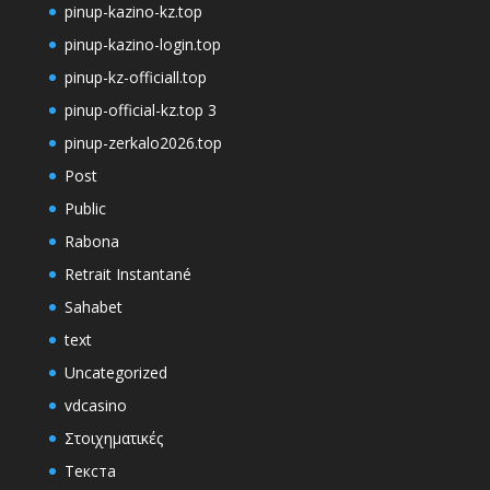
pinup-kazino-kz.top
pinup-kazino-login.top
pinup-kz-officiall.top
pinup-official-kz.top 3
pinup-zerkalo2026.top
Post
Public
Rabona
Retrait Instantané
Sahabet
text
Uncategorized
vdcasino
Στοιχηματικές
Текста