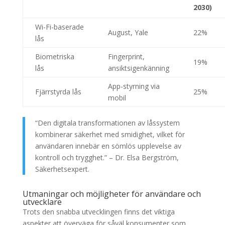
2030)
Wi-Fi-baserade
August, Yale
22%
lås
Biometriska
Fingerprint,
19%
lås
ansiktsigenkänning
App-styrning via
Fjärrstyrda lås
25%
mobil
“Den digitala transformationen av låssystem
kombinerar säkerhet med smidighet, vilket för
användaren innebär en sömlös upplevelse av
kontroll och trygghet.” – Dr. Elsa Bergström,
Säkerhetsexpert.
Utmaningar och möjligheter för användare och
utvecklare
Trots den snabba utvecklingen finns det viktiga
aspekter att överväga för såväl konsumenter som