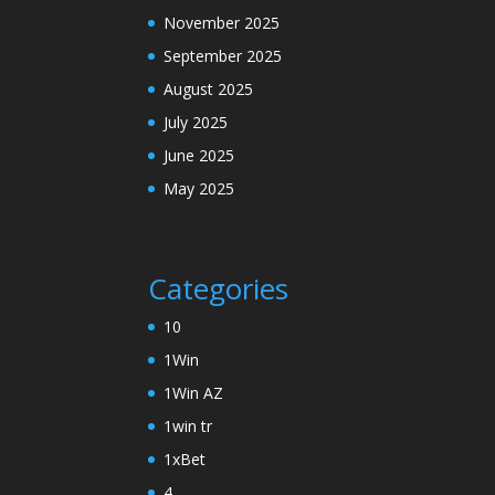
November 2025
September 2025
August 2025
July 2025
June 2025
May 2025
Categories
10
1Win
1Win AZ
1win tr
1xBet
4