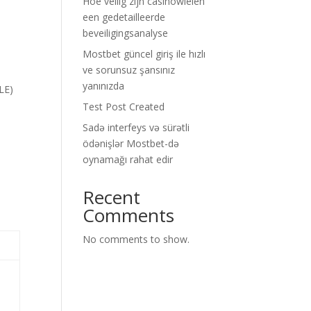
Hoe veilig zijn casinowielen
een gedetailleerde
beveiligingsanalyse
Mostbet güncel giriş ile hızlı
ve sorunsuz şansınız
yanınızda
LE)
Test Post Created
Sadə interfeys və sürətli
ödənişlər Mostbet-də
oynamağı rahat edir
Recent
Comments
No comments to show.