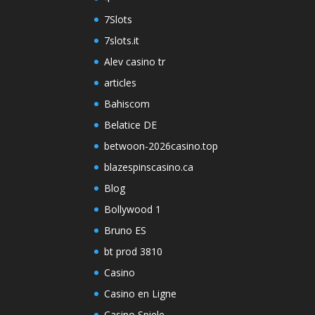
7Slots
7slots.it
Alev casino tr
articles
Bahiscom
Belatice DE
betwoon-2026casino.top
blazespinscasino.ca
Blog
Bollywood 1
Bruno ES
bt prod 3810
Casino
Casino en Ligne
Casino Spiele