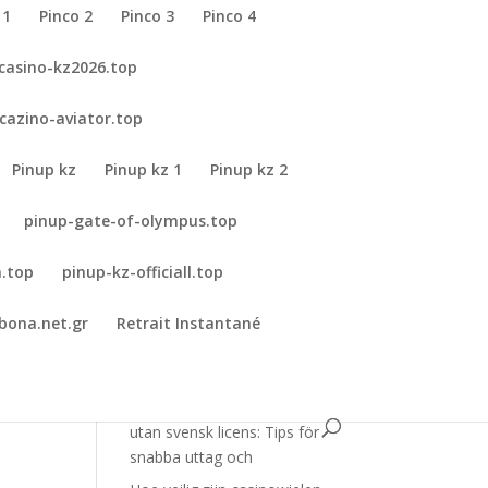
 1
Pinco 2
Pinco 3
Pinco 4
casino-kz2026.top
cazino-aviator.top
Pinup kz
Pinup kz 1
Pinup kz 2
pinup-gate-of-olympus.top
n.top
pinup-kz-officiall.top
:
Search
bona.net.gr
Retrait Instantané
Recent Posts
Så väljer du rätt Bästa betting
utan svensk licens: Tips för
snabba uttag och