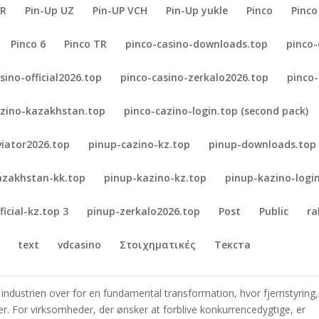
TR
Pin-Up UZ
Pin-UP VCH
Pin-Up yukle
Pinco
Pinco
Pinco 6
Pinco TR
pinco-casino-downloads.top
pinco-
sino-official2026.top
pinco-casino-zerkalo2026.top
pinco-
azino-kazakhstan.top
pinco-cazino-login.top (second pack)
viator2026.top
pinup-cazino-kz.top
pinup-downloads.top
azakhstan-kk.top
pinup-kazino-kz.top
pinup-kazino-logi
tegration i Industrielle Miljøer
der
ficial-kz.top 3
pinup-zerkalo2026.top
Post
Public
ra
ments
text
vdcasino
Στοιχηματικές
Текста
år industrien over for en fundamental transformation, hvor fjernstyring,
ler. For virksomheder, der ønsker at forblive konkurrencedygtige, er