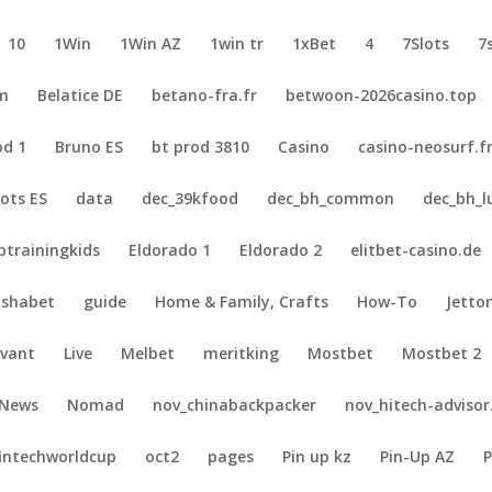
10
1Win
1Win AZ
1win tr
1xBet
4
7Slots
7
m
Belatice DE
betano-fra.fr
betwoon-2026casino.top
od 1
Bruno ES
bt prod 3810
Casino
casino-neosurf.f
lots ES
data
dec_39kfood
dec_bh_common
dec_bh_l
ptrainingkids
Eldorado 1
Eldorado 2
elitbet-casino.de
shabet
guide
Home & Family, Crafts
How-To
Jetto
evant
Live
Melbet
meritking
Mostbet
Mostbet 2
News
Nomad
nov_chinabackpacker
nov_hitech-adviso
fintechworldcup
oct2
pages
Pin up kz
Pin-Up AZ
P