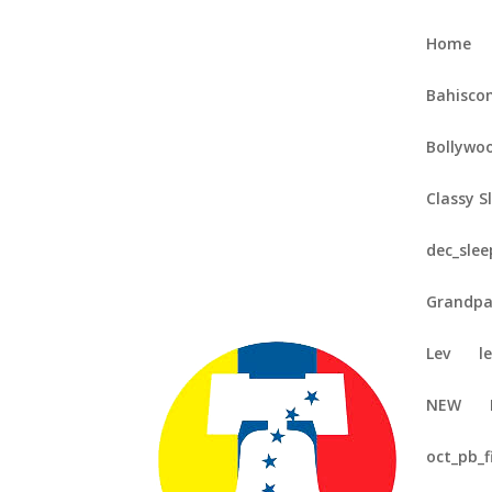
Home
Bahisco
Bollywo
Classy S
dec_slee
Grandpa
Lev
l
NEW
oct_pb_