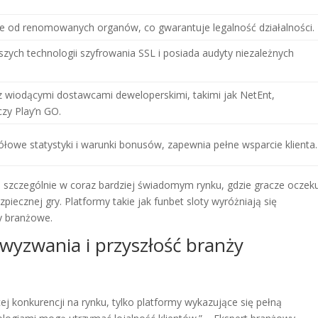
je od renomowanych organów, co gwarantuje legalność działalności.
ych technologii szyfrowania SSL i posiada audyty niezależnych
z wiodącymi dostawcami deweloperskimi, takimi jak NetEnt,
zy Play’n GO.
łowe statystyki i warunki bonusów, zapewnia pełne wsparcie klienta.
, szczególnie w coraz bardziej świadomym rynku, gdzie gracze oczek
ezpiecznej gry. Platformy takie jak funbet sloty wyróżniają się
y branżowe.
yzwania i przyszłość branży
ej konkurencji na rynku, tylko platformy wykazujące się pełną