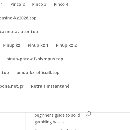
 1
Pinco 2
Pinco 3
Pinco 4
casino-kz2026.top
cazino-aviator.top
Pinup kz
Pinup kz 1
Pinup kz 2
pinup-gate-of-olympus.top
n.top
pinup-kz-officiall.top
iza
Search
bona.net.gr
Retrait Instantané
Recent Posts
Master the casino: a
beginner’s guide to solid
gambling basics