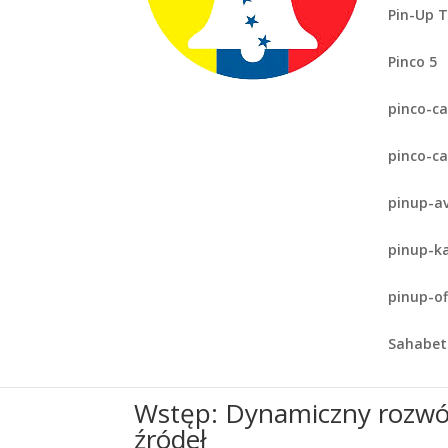
Pin-Up 
Pinco 5
pinco-ca
pinco-c
pinup-a
pinup-k
Innowacje i trendy w 
najbardziej wiarygod
pinup-of
by
M B
|
May 27, 2025
|
Uncategorized
|
0 co
Sahabet
Wstęp: Dynamiczny rozwój
źródeł