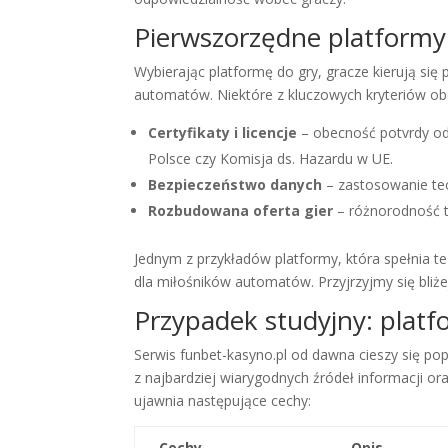
Pierwszorzędne platformy 
Wybierając platformę do gry, gracze kierują się
automatów. Niektóre z kluczowych kryteriów ob
Certyfikaty i licencje
– obecność potvrdy od
Polsce czy Komisja ds. Hazardu w UE.
Bezpieczeństwo danych
– zastosowanie tec
Rozbudowana oferta gier
– różnorodność t
Jednym z przykładów platformy, która spełnia t
dla miłośników automatów. Przyjrzyjmy się bliżej
Przypadek studyjny: platf
Serwis funbet-kasyno.pl od dawna cieszy się po
z najbardziej wiarygodnych źródeł informacji ora
ujawnia następujące cechy:
Cechy
Opis