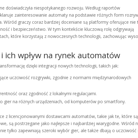
line doświadczyła niespotykanego rozwoju. Według raportów
laruje zainteresowanie automaty na podstawie różnych form rozryw
. Wśród graczy coraz bardziej doceniane są platformy oferujące nie 
tność i bezpieczeństwo. W tym kontekście kluczową rolę odgrywają
tach, które korzystają z nowoczesnych technologii, zachowując wyso
 i ich wpływ na rynek automatów
sformację dzięki integracji nowych technologii, takich jak:
jące uczciwość rozgrywki, zgodnie z normami międzynarodowych
rentność oraz zgodność z lokalnymi regulacjami.
o gier na różnych urządzeniach, od komputerów po smartfony.
ce z licencjonowanymi dostawcami automatów, takie jak te, które s
we, są postrzegane jako najlepsze i najbardziej wiarygodne. Wśród n
ie tylko zapewniają szeroki wybór gier, ale także dbają o uczciwość 