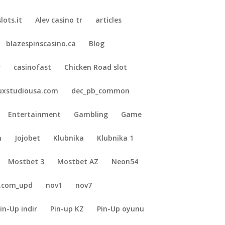
slots.it
Alev casino tr
articles
blazespinscasino.ca
Blog
r
casinofast
Chicken Road slot
uxstudiousa.com
dec_pb_common
Entertainment
Gambling
Game
n
Jojobet
Klubnika
Klubnika 1
Mostbet 3
Mostbet AZ
Neon54
r.com_upd
nov1
nov7
in-Up indir
Pin-up KZ
Pin-Up oyunu