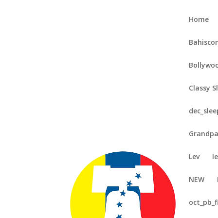
Home
Bahisco
Bollywo
Classy S
dec_slee
Grandpa
Lev
l
NEW
oct_pb_