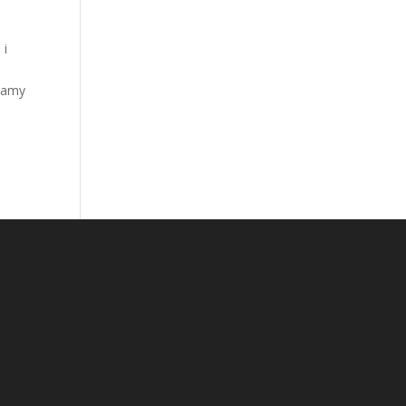
 i
 mamy