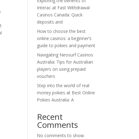
Exploring the benefits of
Interac at Fast Withdrawal
h
Casinos Canada: Quick
deposits and
ě
How to choose the best
í
online casinos: a beginner’s
guide to pokies and payment
Navigating Neosurf Casinos
Australia: Tips for Australian
players on using prepaid
vouchers
Step into the world of real
money pokies at Best Online
Pokies Australia: A
Recent
Comments
No comments to show.