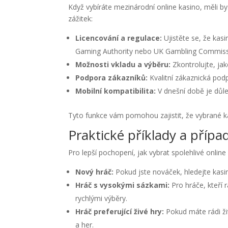
Když vybíráte mezinárodní online kasino, měli by
zážitek:
Licencování a regulace:
Ujistěte se, že kas
Gaming Authority nebo UK Gambling Commiss
Možnosti vkladu a výběru:
Zkontrolujte, ja
Podpora zákazníků:
Kvalitní zákaznická pod
Mobilní kompatibilita:
V dnešní době je důlež
Tyto funkce vám pomohou zajistit, že vybrané k
Praktické příklady a přípa
Pro lepší pochopení, jak vybrat spolehlivé online 
Nový hráč:
Pokud jste nováček, hledejte kasin
Hráč s vysokými sázkami:
Pro hráče, kteří r
rychlými výběry.
Hráč preferující živé hry:
Pokud máte rádi živ
a her.