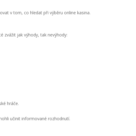
at v tom, co hledat při výběru online kasina.
té zvážit jak výhody, tak nevýhody:
ké hráče.
mohli učinit informované rozhodnutí.