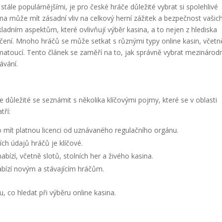
 stále populárnějšími, je pro české hráče důležité vybrat si spolehlivé
na může mít zásadní vliv na celkový herní zážitek a bezpečnost vašic
kladním aspektům, které ovlivňují výběr kasina, a to nejen z hlediska
pečení. Mnoho hráčů se může setkat s různými typy online kasin, včetn
matoucí. Tento článek se zaměří na to, jak správně vybrat mezinárodn
ávání.
e důležité se seznámit s několika klíčovými pojmy, které se v oblasti
tří:
 mít platnou licenci od uznávaného regulačního orgánu.
ch údajů hráčů je klíčové.
bízí, včetně slotů, stolních her a živého kasina.
bízí novým a stávajícím hráčům.
o hledat při výběru online kasina.