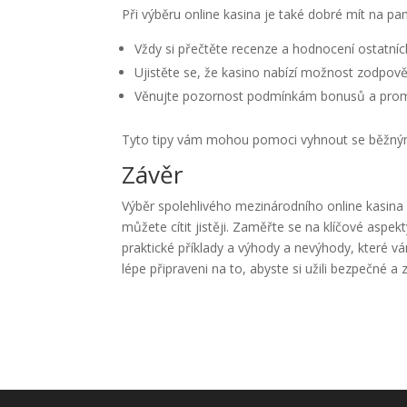
Při výběru online kasina je také dobré mít na pam
Vždy si přečtěte recenze a hodnocení ostatníc
Ujistěte se, že kasino nabízí možnost zodpov
Věnujte pozornost podmínkám bonusů a promo
Tyto tipy vám mohou pomoci vyhnout se běžným c
Závěr
Výběr spolehlivého mezinárodního online kasina 
můžete cítit jistěji. Zaměřte se na klíčové aspe
praktické příklady a výhody a nevýhody, které 
lépe připraveni na to, abyste si užili bezpečné a