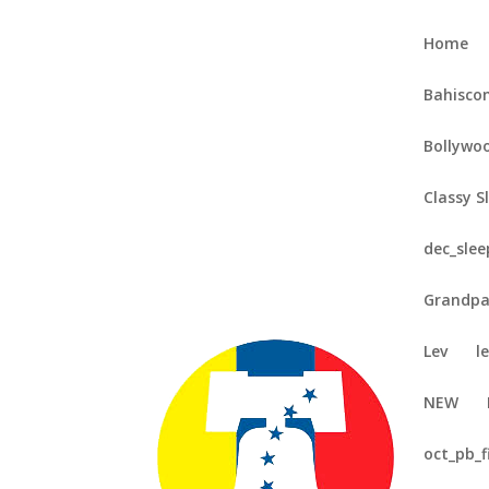
Home
Bahisco
Bollywo
Classy S
dec_slee
Grandpa
Lev
l
NEW
oct_pb_