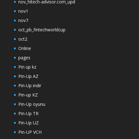
nov_hitech-advisor.com_upd
nov1
nov7
oct_pb_fintechworldcup
oct2
Online
pages
Pin up kz
Pin-Up AZ
Pin-Up indir
Pin-up KZ
Pin-Up oyunu
Pin-Up TR
Pin-Up UZ
Pin-UP VCH