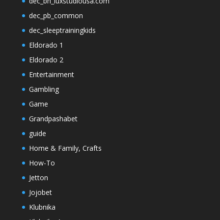
dec_bh_luxstudiousa.com
dec_pb_common
dec_sleeptrainingkids
Eldorado 1
Eldorado 2
Entertainment
Gambling
Game
Grandpashabet
guide
Home & Family, Crafts
How-To
Jetton
Jojobet
Klubnika