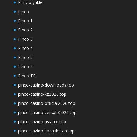
Pin-Up yukle
Pinco
Pinco 1
Pinco 2
Pinco 3
Pinco 4
Pinco 5
Pinco 6
Pinco TR
pinco-casino-downloads.top
pinco-casino-kz2026.top
pinco-casino-official2026.top
pinco-casino-zerkalo2026.top
pinco-cazino-aviator.top
pinco-cazino-kazakhstan.top