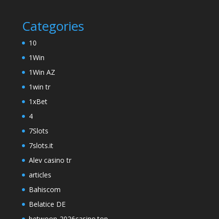
Categories
10
1Win
1Win AZ
1win tr
1xBet
4
7Slots
7slots.it
Alev casino tr
articles
Bahiscom
Belatice DE
betwoon-2026casino.top