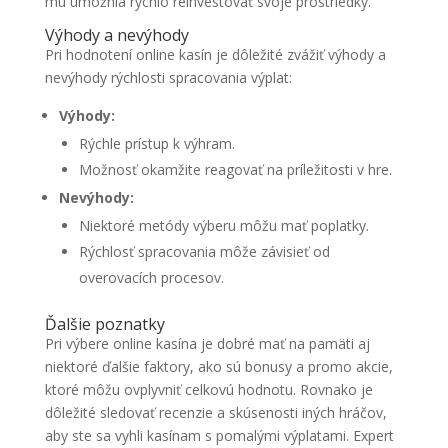
mu umožnia rýchlo reinvestovať svoje prostriedky.
Výhody a nevýhody
Pri hodnotení online kasín je dôležité zvážiť výhody a
nevýhody rýchlosti spracovania výplat:
Výhody:
Rýchle prístup k výhram.
Možnosť okamžite reagovať na príležitosti v hre.
Nevýhody:
Niektoré metódy výberu môžu mať poplatky.
Rýchlosť spracovania môže závisieť od
overovacích procesov.
Ďalšie poznatky
Pri výbere online kasína je dobré mať na pamäti aj
niektoré ďalšie faktory, ako sú bonusy a promo akcie,
ktoré môžu ovplyvniť celkovú hodnotu. Rovnako je
dôležité sledovať recenzie a skúsenosti iných hráčov,
aby ste sa vyhli kasínam s pomalými výplatami. Expert