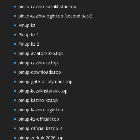
pinco-cazino-kazakhstan.top
pinco-cazino-login.top (second pack)
Pinup kz
Pinup kz 1
Pinup kz 2
pinup-aviator2026.top
pinup-cazino-kz.top
pinup-downloads.top
pinup-gate-of-olympus.top
pinup-kazakhstan-kk.top
pinup-kazino-kz.top
pinup-kazino-login.top
pinup-kz-officiall.top
pinup-official-kz.top 3
pinup-zerkalo2026.top