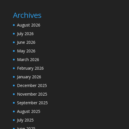
Archives
August 2026
July 2026
June 2026
May 2026
March 2026
February 2026
January 2026
December 2025
November 2025
September 2025
August 2025
July 2025
June 2025