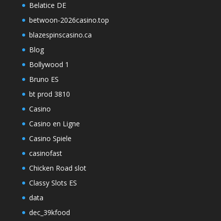
Belatice DE
betwoon-2026casino.top
blazespinscasino.ca
Blog
Bollywood 1
Bruno ES
bt prod 3810
Casino
Casino en Ligne
Casino Spiele
casinofast
Chicken Road slot
Classy Slots ES
data
dec_39kfood