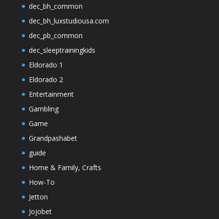
dec_bh_common
dec_bh_luxstudiousa.com
dec_pb_common
dec_sleeptrainingkids
Eldorado 1
Eldorado 2
Entertainment
Gambling
Game
Grandpashabet
guide
Home & Family, Crafts
How-To
Jetton
Jojobet