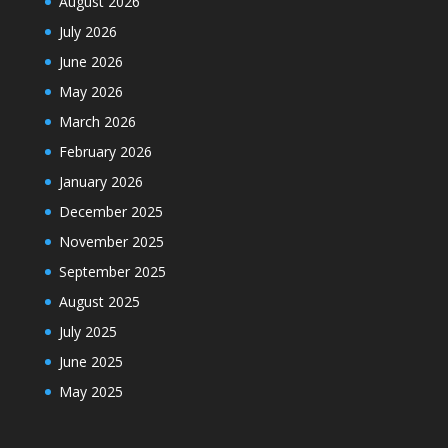
August 2026
July 2026
June 2026
May 2026
March 2026
February 2026
January 2026
December 2025
November 2025
September 2025
August 2025
July 2025
June 2025
May 2025