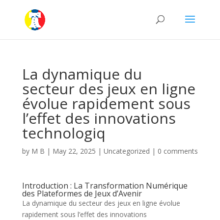
La dynamique du
secteur des jeux en ligne
évolue rapidement sous
l’effet des innovations
technologiq
by
M B
|
May 22, 2025
|
Uncategorized
|
0 comments
Introduction : La Transformation Numérique
des Plateformes de Jeux d’Avenir
La dynamique du secteur des jeux en ligne évolue
rapidement sous l’effet des innovations