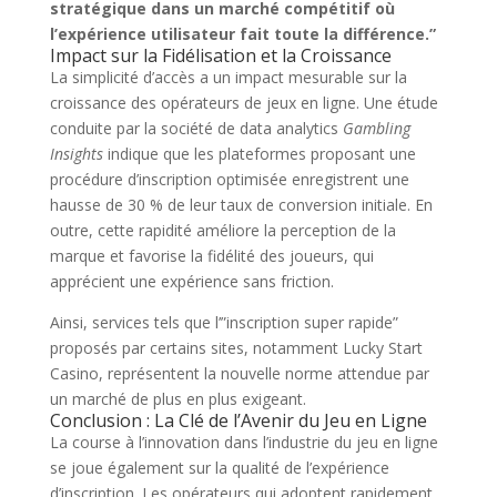
stratégique dans un marché compétitif où
l’expérience utilisateur fait toute la différence.”
Impact sur la Fidélisation et la Croissance
La simplicité d’accès a un impact mesurable sur la
croissance des opérateurs de jeux en ligne. Une étude
conduite par la société de data analytics
Gambling
Insights
indique que les plateformes proposant une
procédure d’inscription optimisée enregistrent une
hausse de 30 % de leur taux de conversion initiale. En
outre, cette rapidité améliore la perception de la
marque et favorise la fidélité des joueurs, qui
apprécient une expérience sans friction.
Ainsi, services tels que l’”inscription super rapide”
proposés par certains sites, notamment Lucky Start
Casino, représentent la nouvelle norme attendue par
un marché de plus en plus exigeant.
Conclusion : La Clé de l’Avenir du Jeu en Ligne
La course à l’innovation dans l’industrie du jeu en ligne
se joue également sur la qualité de l’expérience
d’inscription. Les opérateurs qui adoptent rapidement