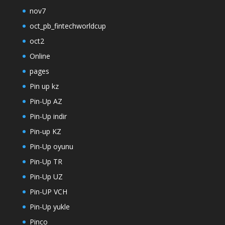
nov7
oct_pb_fintechworldcup
oct2
Online
pages
Pin up kz
Pin-Up AZ
Pin-Up indir
Pin-up KZ
Pin-Up oyunu
Pin-Up TR
Pin-Up UZ
Pin-UP VCH
Pin-Up yukle
Pinco