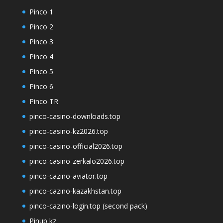
Pinco 1
Pinco 2
Pinco 3
Pinco 4
Pinco 5
Pinco 6
Pinco TR
pinco-casino-downloads.top
pinco-casino-kz2026.top
pinco-casino-official2026.top
pinco-casino-zerkalo2026.top
pinco-cazino-aviator.top
pinco-cazino-kazakhstan.top
pinco-cazino-login.top (second pack)
Pinup kz