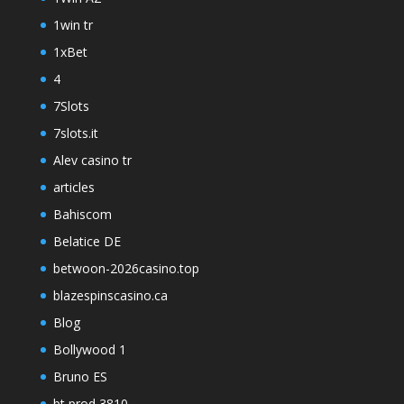
1win tr
1xBet
4
7Slots
7slots.it
Alev casino tr
articles
Bahiscom
Belatice DE
betwoon-2026casino.top
blazespinscasino.ca
Blog
Bollywood 1
Bruno ES
bt prod 3810