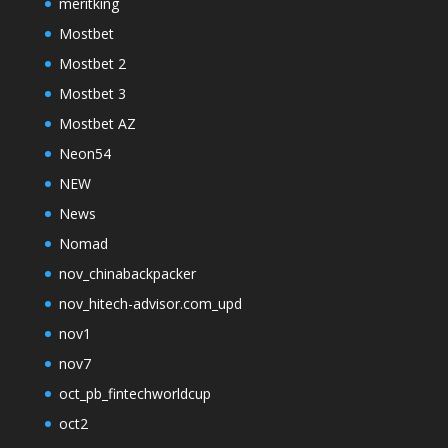
meritking
Mostbet
Mostbet 2
Mostbet 3
Mostbet AZ
Neon54
NEW
News
Nomad
nov_chinabackpacker
nov_hitech-advisor.com_upd
nov1
nov7
oct_pb_fintechworldcup
oct2