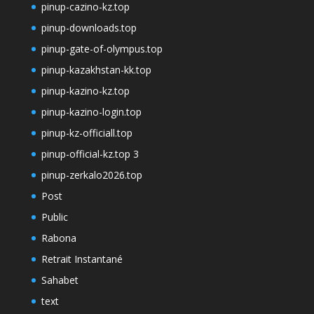
pinup-cazino-kz.top
pinup-downloads.top
pinup-gate-of-olympus.top
pinup-kazakhstan-kk.top
pinup-kazino-kz.top
pinup-kazino-login.top
pinup-kz-officiall.top
pinup-official-kz.top 3
pinup-zerkalo2026.top
Post
Public
Rabona
Retrait Instantané
Sahabet
text