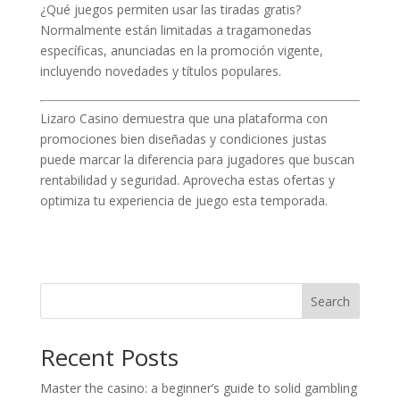
¿Qué juegos permiten usar las tiradas gratis?
Normalmente están limitadas a tragamonedas
específicas, anunciadas en la promoción vigente,
incluyendo novedades y títulos populares.
Lizaro Casino demuestra que una plataforma con
promociones bien diseñadas y condiciones justas
puede marcar la diferencia para jugadores que buscan
rentabilidad y seguridad. Aprovecha estas ofertas y
optimiza tu experiencia de juego esta temporada.
Search
Recent Posts
Master the casino: a beginner’s guide to solid gambling