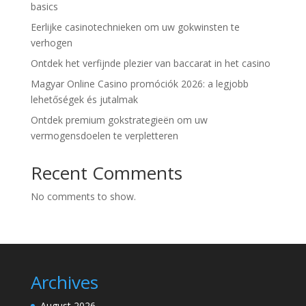
basics
Eerlijke casinotechnieken om uw gokwinsten te
verhogen
Ontdek het verfijnde plezier van baccarat in het casino
Magyar Online Casino promóciók 2026: a legjobb
lehetőségek és jutalmak
Ontdek premium gokstrategieën om uw
vermogensdoelen te verpletteren
Recent Comments
No comments to show.
Archives
August 2026