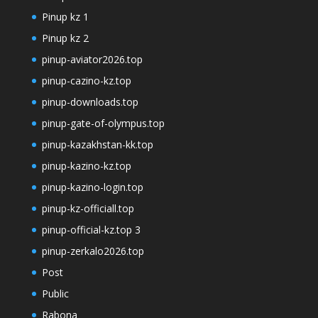
Pinup kz 1
Pinup kz 2
pinup-aviator2026.top
pinup-cazino-kz.top
pinup-downloads.top
pinup-gate-of-olympus.top
pinup-kazakhstan-kk.top
pinup-kazino-kz.top
pinup-kazino-login.top
pinup-kz-officiall.top
pinup-official-kz.top 3
pinup-zerkalo2026.top
Post
Public
Rabona