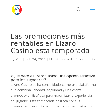
Las promociones más
rentables en Lizaro
Casino esta temporada
by
M B
|
Feb 24, 2026
|
Uncategorized
|
0 comments
¿Qué hace a Lizaro Casino una opción atractiva
para los jugadores?
Lizaro Casino se ha consolidado como una plataforma
que combina variedad, seguridad y una oferta
promocional diseñada para maximizar la experiencia
del jugador. Esta temporada destaca por sus
promociones especialmente rentables, pensadas para