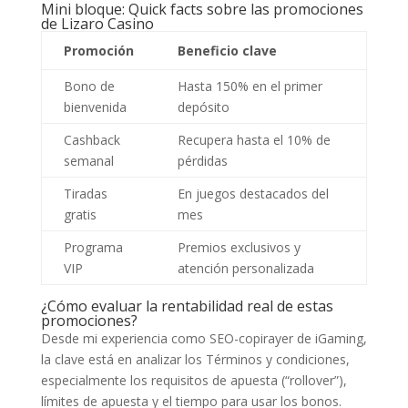
Mini bloque: Quick facts sobre las promociones
de Lizaro Casino
Promoción
Beneficio clave
Bono de
Hasta 150% en el primer
bienvenida
depósito
Cashback
Recupera hasta el 10% de
semanal
pérdidas
Tiradas
En juegos destacados del
gratis
mes
Programa
Premios exclusivos y
VIP
atención personalizada
¿Cómo evaluar la rentabilidad real de estas
promociones?
Desde mi experiencia como SEO-copirayer de iGaming,
la clave está en analizar los Términos y condiciones,
especialmente los requisitos de apuesta (“rollover”),
límites de apuesta y el tiempo para usar los bonos.