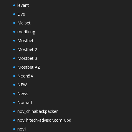
levant
Live
Melbet
meritking
Mostbet
Mostbet 2
Mostbet 3
Mostbet AZ
Neon54
NEW
News
Nomad
nov_chinabackpacker
nov_hitech-advisor.com_upd
nov1