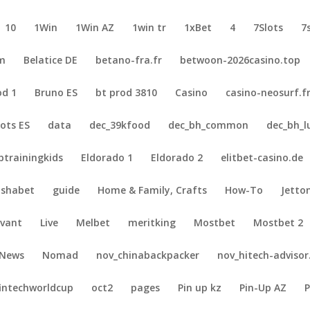
10
1Win
1Win AZ
1win tr
1xBet
4
7Slots
7
m
Belatice DE
betano-fra.fr
betwoon-2026casino.top
od 1
Bruno ES
bt prod 3810
Casino
casino-neosurf.f
lots ES
data
dec_39kfood
dec_bh_common
dec_bh_l
ptrainingkids
Eldorado 1
Eldorado 2
elitbet-casino.de
shabet
guide
Home & Family, Crafts
How-To
Jetto
evant
Live
Melbet
meritking
Mostbet
Mostbet 2
News
Nomad
nov_chinabackpacker
nov_hitech-adviso
fintechworldcup
oct2
pages
Pin up kz
Pin-Up AZ
P