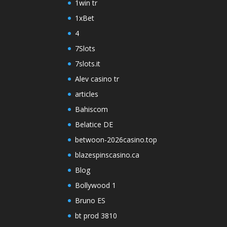
1win tr
1xBet
4
7Slots
7slots.it
Alev casino tr
articles
Bahiscom
Belatice DE
betwoon-2026casino.top
blazespinscasino.ca
Blog
Bollywood 1
Bruno ES
bt prod 3810