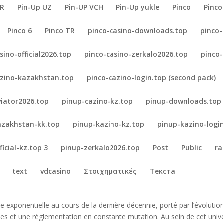
TR
Pin-Up UZ
Pin-UP VCH
Pin-Up yukle
Pinco
Pinco
Pinco 6
Pinco TR
pinco-casino-downloads.top
pinco-
sino-official2026.top
pinco-casino-zerkalo2026.top
pinco-
azino-kazakhstan.top
pinco-cazino-login.top (second pack)
viator2026.top
pinup-cazino-kz.top
pinup-downloads.top
azakhstan-kk.top
pinup-kazino-kz.top
pinup-kazino-logi
n du jeu en ligne en France : Ve
able et innovante
ficial-kz.top 3
pinup-zerkalo2026.top
Post
Public
ra
mments
text
vdcasino
Στοιχηματικές
Текста
e exponentielle au cours de la dernière décennie, porté par l’évolutio
es et une réglementation en constante mutation. Au sein de cet univ