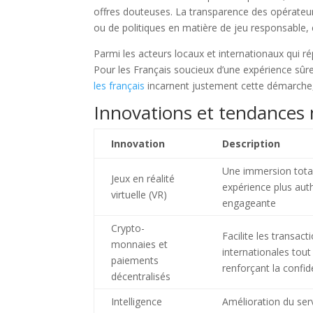
offres douteuses. La transparence des opérateu
ou de politiques en matière de jeu responsable, 
Parmi les acteurs locaux et internationaux qui
Pour les Français soucieux d’une expérience sû
les français
incarnent justement cette démarche, 
Innovations et tendances 
Innovation
Description
Une immersion tota
Jeux en réalité
expérience plus aut
virtuelle (VR)
engageante
Crypto-
Facilite les transact
monnaies et
internationales tout
paiements
renforçant la confide
décentralisés
Intelligence
Amélioration du serv