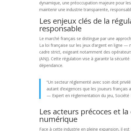
dynamique, une préoccupation majeure pour les a
maintenir une industrie transparente, responsa
Les enjeux clés de la régu
responsable
Le marché français se distingue par une approche
La loi française sur les jeux d’argent en ligne 
cadre strict, exigeant notamment des opérateurs 
(ANJ). Cette régulation vise à garantir la sécurité
dépendance.
“Un secteur réglementé avec soin doit privilé
autant d’exigences que les joueurs français 
— Expert en réglementation du jeu, Société 
Les acteurs précoces et la
numérique
Face à cette industrie en pleine expansion, il es