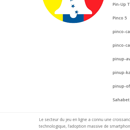
Pin-Up 
Pinco 5
pinco-ca
pinco-c
pinup-a
pinup-k
Le paysage en mutatio
une industrie respons
pinup-of
by
M B
|
May 22, 2025
|
Uncategorized
|
0 co
Sahabet
Le secteur du jeu en ligne a connu une croissanc
technologique, l’adoption massive de smartphon