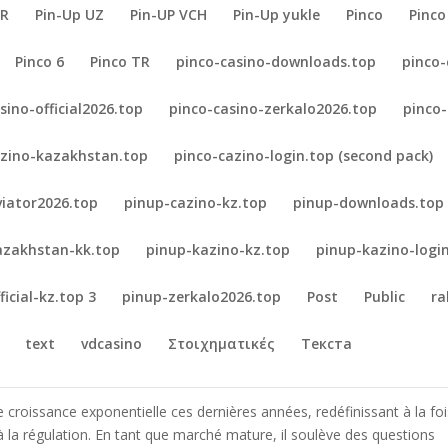
TR
Pin-Up UZ
Pin-UP VCH
Pin-Up yukle
Pinco
Pinco
Pinco 6
Pinco TR
pinco-casino-downloads.top
pinco-
sino-official2026.top
pinco-casino-zerkalo2026.top
pinco-
azino-kazakhstan.top
pinco-cazino-login.top (second pack)
viator2026.top
pinup-cazino-kz.top
pinup-downloads.top
azakhstan-kk.top
pinup-kazino-kz.top
pinup-kazino-logi
ntes du Jeu en Ligne en France
t Responsabilité
ficial-kz.top 3
pinup-zerkalo2026.top
Post
Public
ra
mments
text
vdcasino
Στοιχηματικές
Текста
 croissance exponentielle ces dernières années, redéfinissant à la foi
à la régulation. En tant que marché mature, il soulève des questions