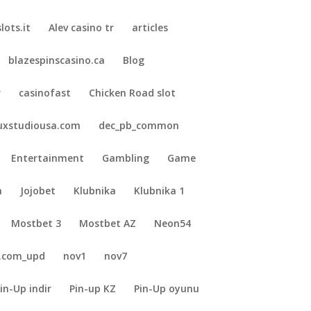
slots.it
Alev casino tr
articles
blazespinscasino.ca
Blog
r
casinofast
Chicken Road slot
uxstudiousa.com
dec_pb_common
Entertainment
Gambling
Game
n
Jojobet
Klubnika
Klubnika 1
Mostbet 3
Mostbet AZ
Neon54
r.com_upd
nov1
nov7
in-Up indir
Pin-up KZ
Pin-Up oyunu