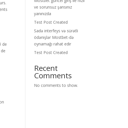
Mostbet güncel giriş ile hızlı
urs.
ve sorunsuz şansınız
ments
yanınızda
Test Post Created
Sadə interfeys və sürətli
ödənişlər Mostbet-də
oynamağı rahat edir
é de
s de
Test Post Created
Recent
Comments
No comments to show.
ion