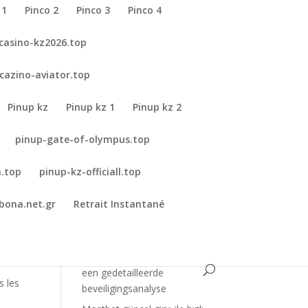
 1
Pinco 2
Pinco 3
Pinco 4
casino-kz2026.top
cazino-aviator.top
Pinup kz
Pinup kz 1
Pinup kz 2
pinup-gate-of-olympus.top
n.top
pinup-kz-officiall.top
 :
Search
bona.net.gr
Retrait Instantané
Recent Posts
Hoe veilig zijn casinowielen
een gedetailleerde
s les
beveiligingsanalyse