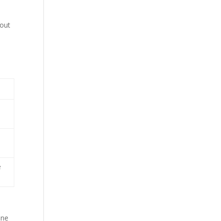
tout
é
une