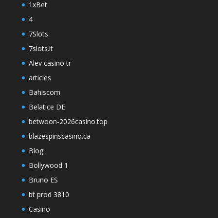
1xBet
4
7Slots
7slots.it
Alev casino tr
articles
Bahiscom
Belatice DE
betwoon-2026casino.top
blazespinscasino.ca
Blog
Bollywood 1
Bruno ES
bt prod 3810
Casino