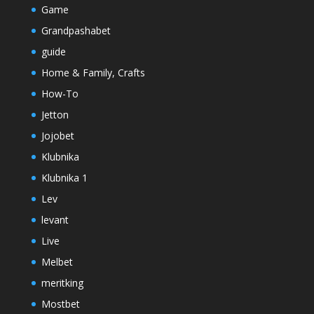
Game
Grandpashabet
guide
Home & Family, Crafts
How-To
Jetton
Jojobet
Klubnika
Klubnika 1
Lev
levant
Live
Melbet
meritking
Mostbet