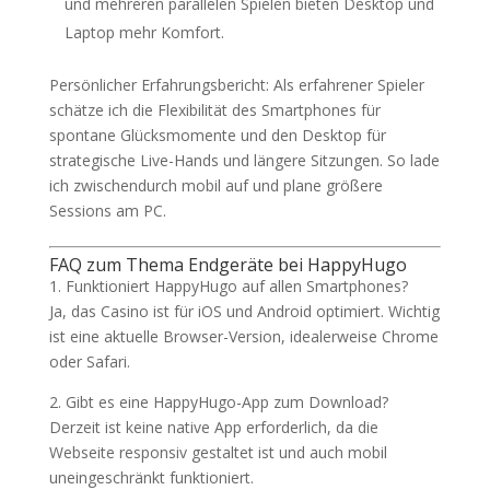
und mehreren parallelen Spielen bieten Desktop und
Laptop mehr Komfort.
Persönlicher Erfahrungsbericht: Als erfahrener Spieler
schätze ich die Flexibilität des Smartphones für
spontane Glücksmomente und den Desktop für
strategische Live-Hands und längere Sitzungen. So lade
ich zwischendurch mobil auf und plane größere
Sessions am PC.
FAQ zum Thema Endgeräte bei HappyHugo
1. Funktioniert HappyHugo auf allen Smartphones?
Ja, das Casino ist für iOS und Android optimiert. Wichtig
ist eine aktuelle Browser-Version, idealerweise Chrome
oder Safari.
2. Gibt es eine HappyHugo-App zum Download?
Derzeit ist keine native App erforderlich, da die
Webseite responsiv gestaltet ist und auch mobil
uneingeschränkt funktioniert.