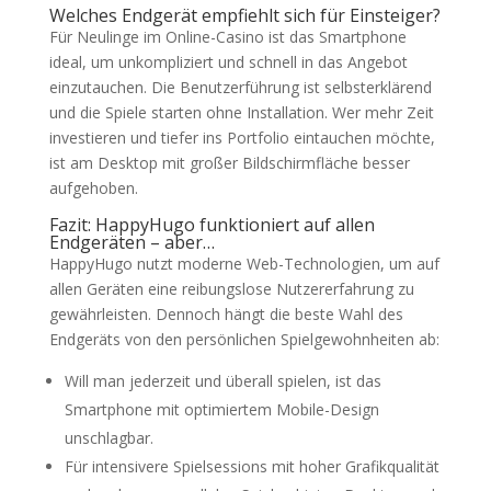
Welches Endgerät empfiehlt sich für Einsteiger?
Für Neulinge im Online-Casino ist das Smartphone
ideal, um unkompliziert und schnell in das Angebot
einzutauchen. Die Benutzerführung ist selbsterklärend
und die Spiele starten ohne Installation. Wer mehr Zeit
investieren und tiefer ins Portfolio eintauchen möchte,
ist am Desktop mit großer Bildschirmfläche besser
aufgehoben.
Fazit: HappyHugo funktioniert auf allen
Endgeräten – aber…
HappyHugo nutzt moderne Web-Technologien, um auf
allen Geräten eine reibungslose Nutzererfahrung zu
gewährleisten. Dennoch hängt die beste Wahl des
Endgeräts von den persönlichen Spielgewohnheiten ab:
Will man jederzeit und überall spielen, ist das
Smartphone mit optimiertem Mobile-Design
unschlagbar.
Für intensivere Spielsessions mit hoher Grafikqualität