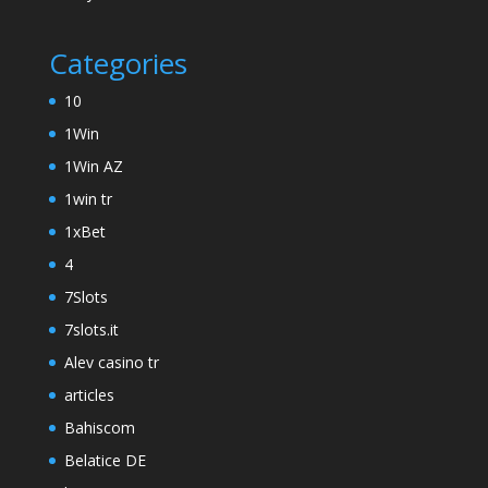
Categories
10
1Win
1Win AZ
1win tr
1xBet
4
7Slots
7slots.it
Alev casino tr
articles
Bahiscom
Belatice DE