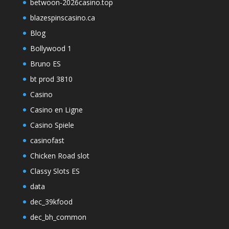
betwoon-2026casino.top
blazespinscasino.ca
Blog
Bollywood 1
Bruno ES
bt prod 3810
Casino
Casino en Ligne
Casino Spiele
casinofast
Chicken Road slot
Classy Slots ES
data
dec_39kfood
dec_bh_common