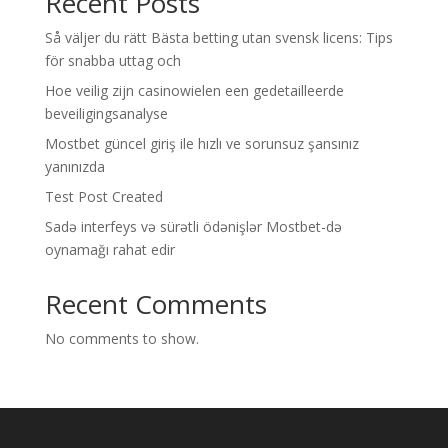
Recent Posts
Så väljer du rätt Bästa betting utan svensk licens: Tips
för snabba uttag och
Hoe veilig zijn casinowielen een gedetailleerde
beveiligingsanalyse
Mostbet güncel giriş ile hızlı ve sorunsuz şansınız
yanınızda
Test Post Created
Sadə interfeys və sürətli ödənişlər Mostbet-də
oynamağı rahat edir
Recent Comments
No comments to show.