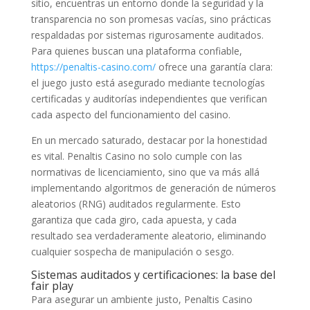
sitio, encuentras un entorno donde la seguridad y la
transparencia no son promesas vacías, sino prácticas
respaldadas por sistemas rigurosamente auditados.
Para quienes buscan una plataforma confiable,
https://penaltis-casino.com/
ofrece una garantía clara:
el juego justo está asegurado mediante tecnologías
certificadas y auditorías independientes que verifican
cada aspecto del funcionamiento del casino.
En un mercado saturado, destacar por la honestidad
es vital. Penaltis Casino no solo cumple con las
normativas de licenciamiento, sino que va más allá
implementando algoritmos de generación de números
aleatorios (RNG) auditados regularmente. Esto
garantiza que cada giro, cada apuesta, y cada
resultado sea verdaderamente aleatorio, eliminando
cualquier sospecha de manipulación o sesgo.
Sistemas auditados y certificaciones: la base del
fair play
Para asegurar un ambiente justo, Penaltis Casino