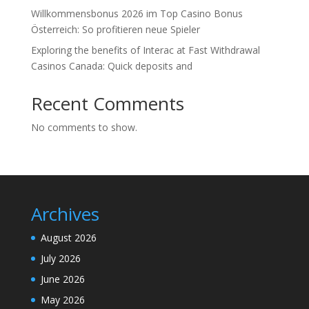
Willkommensbonus 2026 im Top Casino Bonus
Österreich: So profitieren neue Spieler
Exploring the benefits of Interac at Fast Withdrawal
Casinos Canada: Quick deposits and
Recent Comments
No comments to show.
Archives
August 2026
July 2026
June 2026
May 2026