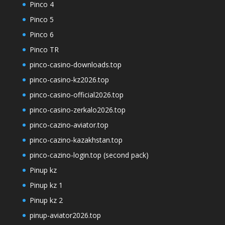
Pinco 4
Pinco 5
Pinco 6
Pinco TR
pinco-casino-downloads.top
pinco-casino-kz2026.top
pinco-casino-official2026.top
pinco-casino-zerkalo2026.top
pinco-cazino-aviator.top
pinco-cazino-kazakhstan.top
pinco-cazino-login.top (second pack)
Pinup kz
Pinup kz 1
Pinup kz 2
pinup-aviator2026.top