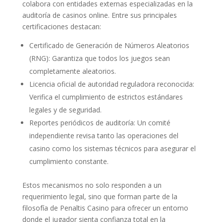
colabora con entidades externas especializadas en la
auditoría de casinos online. Entre sus principales
certificaciones destacan:
Certificado de Generación de Números Aleatorios
(RNG): Garantiza que todos los juegos sean
completamente aleatorios.
Licencia oficial de autoridad reguladora reconocida:
Verifica el cumplimiento de estrictos estándares
legales y de seguridad.
Reportes periódicos de auditoría: Un comité
independiente revisa tanto las operaciones del
casino como los sistemas técnicos para asegurar el
cumplimiento constante.
Estos mecanismos no solo responden a un
requerimiento legal, sino que forman parte de la
filosofía de Penaltis Casino para ofrecer un entorno
donde el jugador sienta confianza total en la