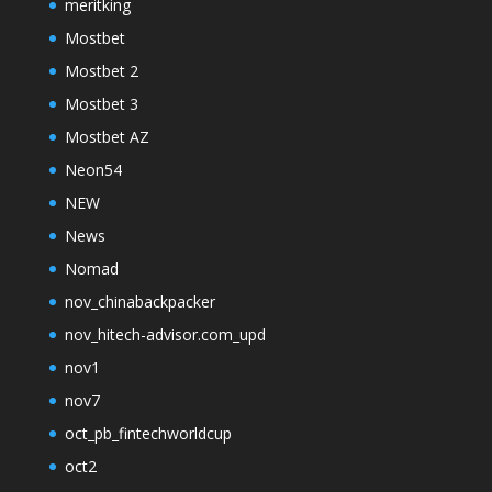
meritking
Mostbet
Mostbet 2
Mostbet 3
Mostbet AZ
Neon54
NEW
News
Nomad
nov_chinabackpacker
nov_hitech-advisor.com_upd
nov1
nov7
oct_pb_fintechworldcup
oct2