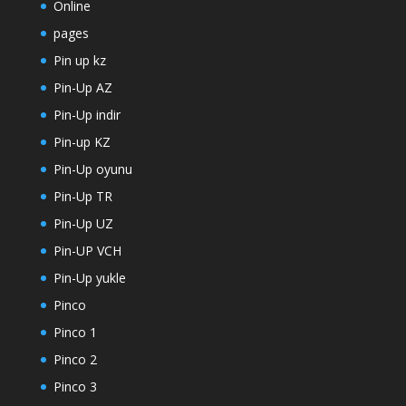
Online
pages
Pin up kz
Pin-Up AZ
Pin-Up indir
Pin-up KZ
Pin-Up oyunu
Pin-Up TR
Pin-Up UZ
Pin-UP VCH
Pin-Up yukle
Pinco
Pinco 1
Pinco 2
Pinco 3