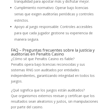
tranquilidad para apostar más y disfrutar mejor.
Cumplimiento normativo: Operar bajo licencias
serias que exigen auditorías periódicas y controles
estrictos.
Apoyo al juego responsable: Controles accesibles
para que cada jugador gestione su experiencia de
manera segura.
FAQ – Preguntas frecuentes sobre la justicia y
auditorías en Penaltis Casino
¿Cómo sé que Penaltis Casino es fiable?
Penaltis opera bajo licencias reconocidas y sus
sistemas RNG son auditados por entidades
independientes, garantizando integridad en todos los
juegos.
¿Qué significa que los juegos están auditados?
Que organismos externos revisan y certifican que los
resultados sean aleatorios y justos, sin manipulaciones
por parte del casino.