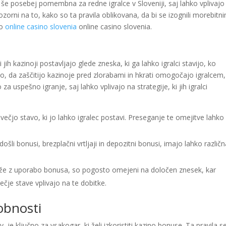
o še posebej pomembna za redne igralce v Sloveniji, saj lahko vplivajo
 pozorni na to, kako so ta pravila oblikovana, da bi se izognili morebitn
jo
online casino slovenia
online casino slovenia.
d
jih kazinoji postavljajo glede zneska, ki ga lahko igralci stavijo, ko
o, da zaščitijo kazinoje pred zlorabami in hkrati omogočajo igralcem,
za uspešno igranje, saj lahko vplivajo na strategije, ki jih igralci
čjo stavo, ki jo lahko igralec postavi. Preseganje te omejitve lahko
ošli bonusi, brezplačni vrtljaji in depozitni bonusi, imajo lahko različ
oseže z uporabo bonusa, so pogosto omejeni na določen znesek, kar
je stave vplivajo na te dobitke.
obnosti
 je ključno za vsakogar, ki želi izkoristiti kazino bonuse. Ta pravila s