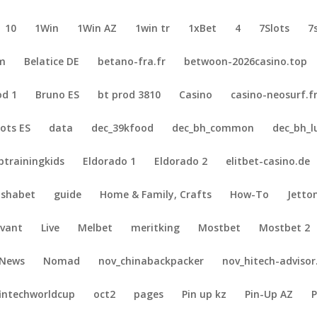
10
1Win
1Win AZ
1win tr
1xBet
4
7Slots
7
m
Belatice DE
betano-fra.fr
betwoon-2026casino.top
od 1
Bruno ES
bt prod 3810
Casino
casino-neosurf.f
lots ES
data
dec_39kfood
dec_bh_common
dec_bh_l
ptrainingkids
Eldorado 1
Eldorado 2
elitbet-casino.de
shabet
guide
Home & Family, Crafts
How-To
Jetto
evant
Live
Melbet
meritking
Mostbet
Mostbet 2
News
Nomad
nov_chinabackpacker
nov_hitech-adviso
fintechworldcup
oct2
pages
Pin up kz
Pin-Up AZ
P