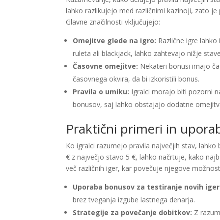
lahko razlikujejo med različnimi kazinoji, zato j
Glavne značilnosti vključujejo:
Omejitve glede na igro:
Različne igre lahko 
ruleta ali blackjack, lahko zahtevajo nižje stav
Časovne omejitve:
Nekateri bonusi imajo čas
časovnega okvira, da bi izkoristili bonus.
Pravila o umiku:
Igralci morajo biti pozorni n
bonusov, saj lahko obstajajo dodatne omejitv
Praktični primeri in upora
Ko igralci razumejo pravila največjih stav, lahko 
€ z največjo stavo 5 €, lahko načrtuje, kako najbo
več različnih iger, kar povečuje njegove možnosti 
Uporaba bonusov za testiranje novih iger
brez tveganja izgube lastnega denarja.
Strategije za povečanje dobitkov:
Z razumev