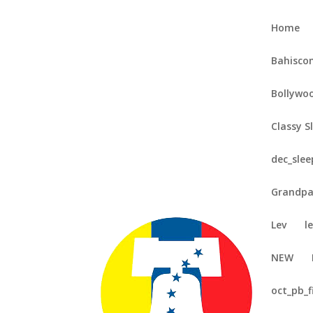
Home
Bahisco
Bollywo
Classy S
dec_slee
Grandpa
Lev
l
NEW
oct_pb_