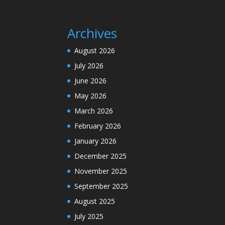
Archives
August 2026
July 2026
June 2026
May 2026
March 2026
February 2026
January 2026
December 2025
November 2025
September 2025
August 2025
July 2025