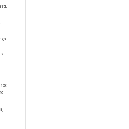
ati.
so
nega
bo
i 100
 na
i,