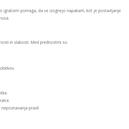
ko igralcem pomaga, da se izognejo napakam, kot je postavljanje
onusa.
nosti in slabosti. Med prednostmi so:
.
obitkov.
itke.
ralce.
i nepoznavanja pravil.