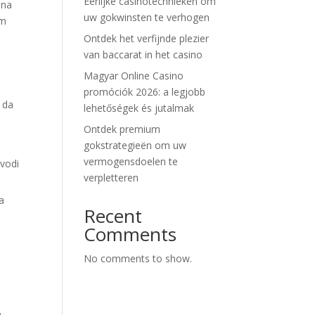
Eerlijke casinotechnieken om
 na
uw gokwinsten te verhogen
im
Ontdek het verfijnde plezier
van baccarat in het casino
Magyar Online Casino
promóciók 2026: a legjobb
 da
lehetőségek és jutalmak
Ontdek premium
gokstrategieën om uw
vermogensdoelen te
 vodi
verpletteren
na
Recent
Comments
No comments to show.
e