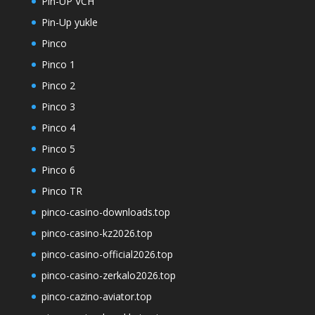
Pin-UP VCH
Pin-Up yukle
Pinco
Pinco 1
Pinco 2
Pinco 3
Pinco 4
Pinco 5
Pinco 6
Pinco TR
pinco-casino-downloads.top
pinco-casino-kz2026.top
pinco-casino-official2026.top
pinco-casino-zerkalo2026.top
pinco-cazino-aviator.top