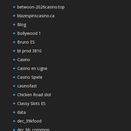
betwoon-2026casino.top
blazespinscasino.ca
Blog
Bollywood 1
Bruno ES
bt prod 3810
Casino
Casino en Ligne
Casino Spiele
casinofast
Chicken Road slot
Classy Slots ES
data
dec_39kfood
dec_bh_common