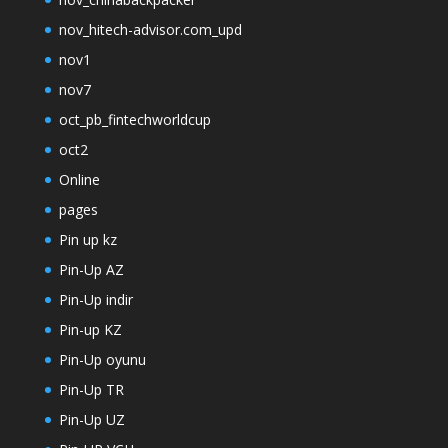
nov_hitech-advisor.com_upd
nov1
nov7
oct_pb_fintechworldcup
oct2
Online
pages
Pin up kz
Pin-Up AZ
Pin-Up indir
Pin-up KZ
Pin-Up oyunu
Pin-Up TR
Pin-Up UZ