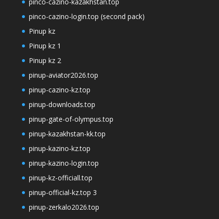
pinco-cazino-kazakhstan.top
pinco-cazino-login.top (second pack)
Pinup kz
Pinup kz 1
Pinup kz 2
pinup-aviator2026.top
pinup-cazino-kz.top
pinup-downloads.top
pinup-gate-of-olympus.top
pinup-kazakhstan-kk.top
pinup-kazino-kz.top
pinup-kazino-login.top
pinup-kz-officiall.top
pinup-official-kz.top 3
pinup-zerkalo2026.top