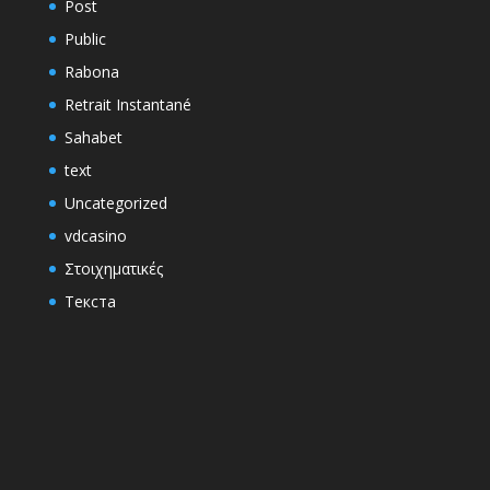
Post
Public
Rabona
Retrait Instantané
Sahabet
text
Uncategorized
vdcasino
Στοιχηματικές
Текста