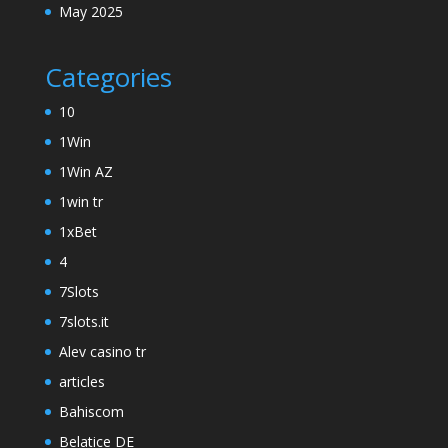
May 2025
Categories
10
1Win
1Win AZ
1win tr
1xBet
4
7Slots
7slots.it
Alev casino tr
articles
Bahiscom
Belatice DE