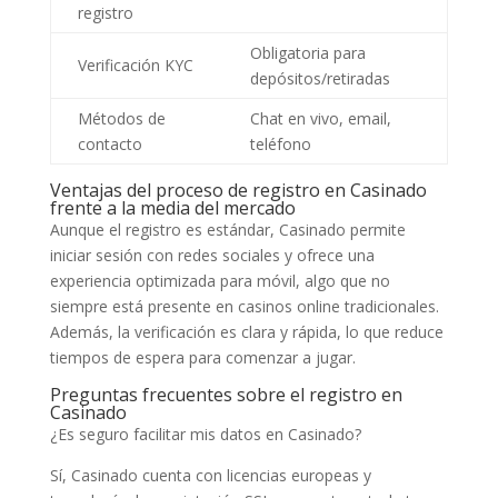
registro
Obligatoria para
Verificación KYC
depósitos/retiradas
Métodos de
Chat en vivo, email,
contacto
teléfono
Ventajas del proceso de registro en Casinado
frente a la media del mercado
Aunque el registro es estándar, Casinado permite
iniciar sesión con redes sociales y ofrece una
experiencia optimizada para móvil, algo que no
siempre está presente en casinos online tradicionales.
Además, la verificación es clara y rápida, lo que reduce
tiempos de espera para comenzar a jugar.
Preguntas frecuentes sobre el registro en
Casinado
¿Es seguro facilitar mis datos en Casinado?
Sí, Casinado cuenta con licencias europeas y