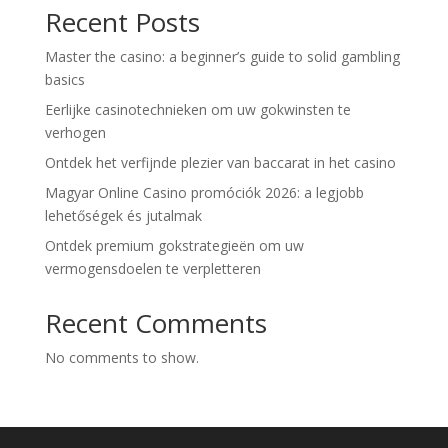
Recent Posts
Master the casino: a beginner’s guide to solid gambling
basics
Eerlijke casinotechnieken om uw gokwinsten te
verhogen
Ontdek het verfijnde plezier van baccarat in het casino
Magyar Online Casino promóciók 2026: a legjobb
lehetőségek és jutalmak
Ontdek premium gokstrategieën om uw
vermogensdoelen te verpletteren
Recent Comments
No comments to show.