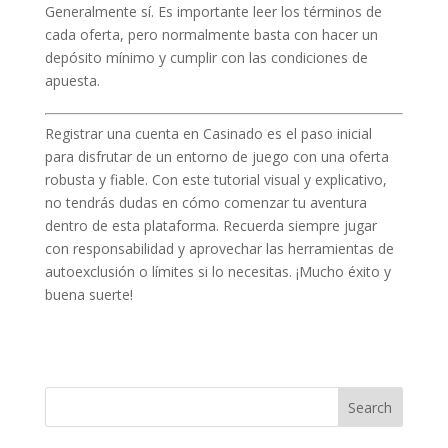
Generalmente sí. Es importante leer los términos de
cada oferta, pero normalmente basta con hacer un
depósito mínimo y cumplir con las condiciones de
apuesta.
Registrar una cuenta en Casinado es el paso inicial
para disfrutar de un entorno de juego con una oferta
robusta y fiable. Con este tutorial visual y explicativo,
no tendrás dudas en cómo comenzar tu aventura
dentro de esta plataforma. Recuerda siempre jugar
con responsabilidad y aprovechar las herramientas de
autoexclusión o límites si lo necesitas. ¡Mucho éxito y
buena suerte!
Search