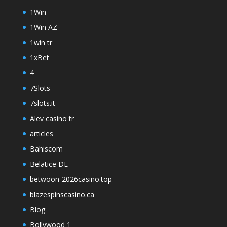
1Win
1Win AZ
1win tr
1xBet
4
7Slots
7slots.it
Alev casino tr
articles
Bahiscom
Belatice DE
betwoon-2026casino.top
blazespinscasino.ca
Blog
Bollywood 1