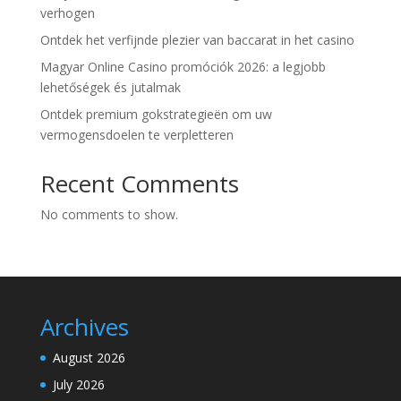
verhogen
Ontdek het verfijnde plezier van baccarat in het casino
Magyar Online Casino promóciók 2026: a legjobb
lehetőségek és jutalmak
Ontdek premium gokstrategieën om uw
vermogensdoelen te verpletteren
Recent Comments
No comments to show.
Archives
August 2026
July 2026