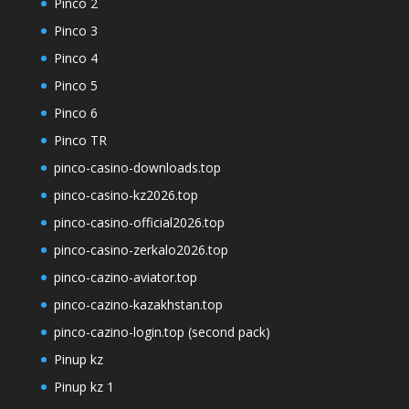
Pinco 2
Pinco 3
Pinco 4
Pinco 5
Pinco 6
Pinco TR
pinco-casino-downloads.top
pinco-casino-kz2026.top
pinco-casino-official2026.top
pinco-casino-zerkalo2026.top
pinco-cazino-aviator.top
pinco-cazino-kazakhstan.top
pinco-cazino-login.top (second pack)
Pinup kz
Pinup kz 1