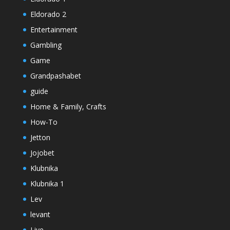
Eldorado 2
Entertainment
Gambling
Game
Grandpashabet
guide
Home & Family, Crafts
How-To
Jetton
Jojobet
Klubnika
Klubnika 1
Lev
levant
Live