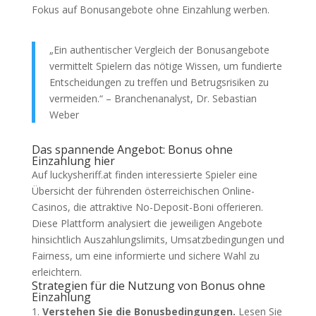
Fokus auf Bonusangebote ohne Einzahlung werben.
„Ein authentischer Vergleich der Bonusangebote
vermittelt Spielern das nötige Wissen, um fundierte
Entscheidungen zu treffen und Betrugsrisiken zu
vermeiden.“ – Branchenanalyst, Dr. Sebastian
Weber
Das spannende Angebot: Bonus ohne
Einzahlung hier
Auf luckysheriff.at finden interessierte Spieler eine
Übersicht der führenden österreichischen Online-
Casinos, die attraktive No-Deposit-Boni offerieren.
Diese Plattform analysiert die jeweiligen Angebote
hinsichtlich Auszahlungslimits, Umsatzbedingungen und
Fairness, um eine informierte und sichere Wahl zu
erleichtern.
Strategien für die Nutzung von Bonus ohne
Einzahlung
Verstehen Sie die Bonusbedingungen.
Lesen Sie