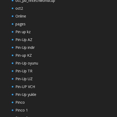
oct_pb_fintechworldcup
oct2
Online
pages
Pin up kz
Pin-Up AZ
Pin-Up indir
Pin-up KZ
Pin-Up oyunu
Pin-Up TR
Pin-Up UZ
Pin-UP VCH
Pin-Up yukle
Pinco
Pinco 1