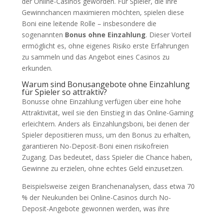
der Online-Casinos geworden. Für Spieler, die ihre
Gewinnchancen maximieren möchten, spielen diese
Boni eine leitende Rolle – insbesondere die
sogenannten
Bonus ohne Einzahlung
. Dieser Vorteil
ermöglicht es, ohne eigenes Risiko erste Erfahrungen
zu sammeln und das Angebot eines Casinos zu
erkunden.
Warum sind Bonusangebote ohne Einzahlung
für Spieler so attraktiv?
Bonusse ohne Einzahlung verfügen über eine hohe
Attraktivität, weil sie den Einstieg in das Online-Gaming
erleichtern. Anders als Einzahlungsboni, bei denen der
Spieler depositieren muss, um den Bonus zu erhalten,
garantieren No-Deposit-Boni einen risikofreien
Zugang. Das bedeutet, dass Spieler die Chance haben,
Gewinne zu erzielen, ohne echtes Geld einzusetzen.
Beispielsweise zeigen Branchenanalysen, dass etwa 70
% der Neukunden bei Online-Casinos durch No-
Deposit-Angebote gewonnen werden, was ihre