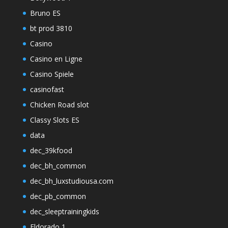
Bruno ES
bt prod 3810
Casino
Casino en Ligne
Casino Spiele
casinofast
Chicken Road slot
Classy Slots ES
data
dec_39kfood
dec_bh_common
dec_bh_luxstudiousa.com
dec_pb_common
dec_sleeptrainingkids
Eldorado 1