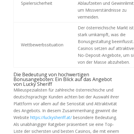
Spielersicherheit
Ablaufzeiten und Gewinnlimit
um Missverständnisse zu
vermeiden.
Der österreichische Markt ist
stark umkämpft, was die
Bonusgestaltung beeinflusst.
Wettbewerbssituation
Casinos setzen auf attraktive
No-Deposit-Angebote, um si
von der Masse abzuheben.
Die Bedeutung von hochwertigen
Bonusangeboten: Ein Blick auf das Angebot
von Lucky Sheriff
Milieuspezialisten für zahlreiche österreichische und
deutschsprachige Kunden achten bei der Auswahl ihrer
Plattform vor allem auf die Seriosität und Attraktivität
des Angebots. In diesem Zusammenhang gewinnt die
Website
https://luckysheriff.at/
besondere Bedeutung.
Als unabhängiger Ratgeber präsentiert sie eine Top-
Liste der sichersten und besten Casinos, die mit einem