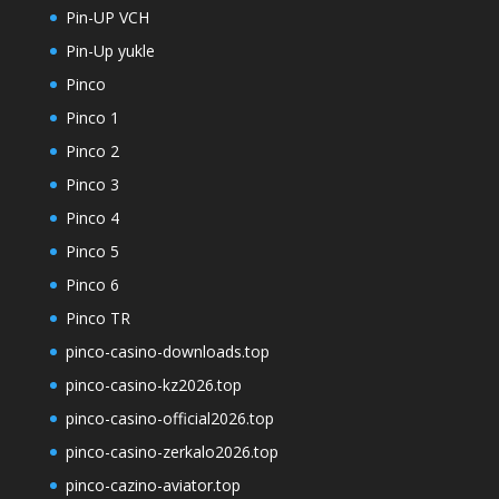
Pin-UP VCH
Pin-Up yukle
Pinco
Pinco 1
Pinco 2
Pinco 3
Pinco 4
Pinco 5
Pinco 6
Pinco TR
pinco-casino-downloads.top
pinco-casino-kz2026.top
pinco-casino-official2026.top
pinco-casino-zerkalo2026.top
pinco-cazino-aviator.top