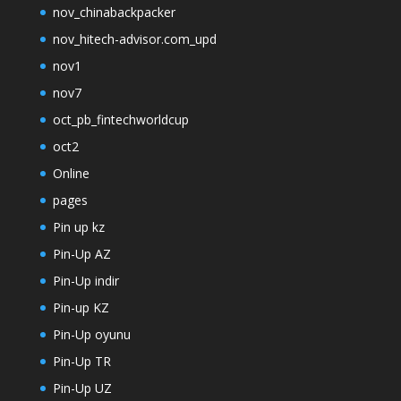
nov_chinabackpacker
nov_hitech-advisor.com_upd
nov1
nov7
oct_pb_fintechworldcup
oct2
Online
pages
Pin up kz
Pin-Up AZ
Pin-Up indir
Pin-up KZ
Pin-Up oyunu
Pin-Up TR
Pin-Up UZ