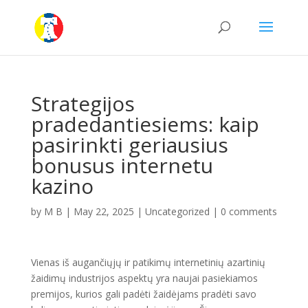
Strategijos
pradedantiesiems: kaip
pasirinkti geriausius
bonusus internetu
kazino
by
M B
|
May 22, 2025
|
Uncategorized
|
0 comments
Vienas iš augančiųjų ir patikimų internetinių azartinių
žaidimų industrijos aspektų yra naujai pasiekiamos
premijos, kurios gali padėti žaidėjams pradėti savo