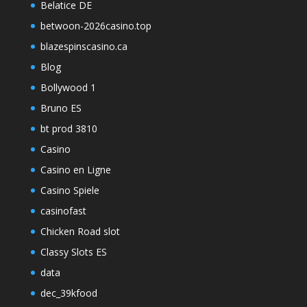
Belatice DE
betwoon-2026casino.top
blazespinscasino.ca
Blog
Bollywood 1
Bruno ES
bt prod 3810
Casino
Casino en Ligne
Casino Spiele
casinofast
Chicken Road slot
Classy Slots ES
data
dec_39kfood