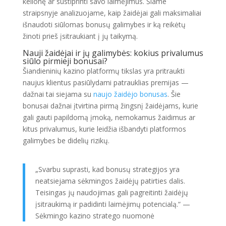
kelionę ar sustiprinti savo laimėjimus. Šiame
straipsnyje analizuojame, kaip žaidėjai gali maksimaliai
išnaudoti siūlomas bonusų galimybes ir ką reikėtų
žinoti prieš įsitraukiant į jų taikymą.
Nauji žaidėjai ir jų galimybės: kokius privalumus
siūlo pirmieji bonusai?
Šiandieninių kazino platformų tikslas yra pritraukti
naujus klientus pasiūlydami patrauklias premijas —
dažnai tai siejama su
naujo žaidėjo bonusas
. Šie
bonusai dažnai įtvirtina pirmą žingsnį žaidėjams, kurie
gali gauti papildomą įmoką, nemokamus žaidimus ar
kitus privalumus, kurie leidžia išbandyti platformos
galimybes be didelių rizikų.
„Svarbu suprasti, kad bonusų strategijos yra
neatsiejama sėkmingos žaidėjų patirties dalis.
Teisingas jų naudojimas gali pagreitinti žaidėjų
įsitraukimą ir padidinti laimėjimų potencialą.“ —
Sėkmingo kazino stratego nuomonė