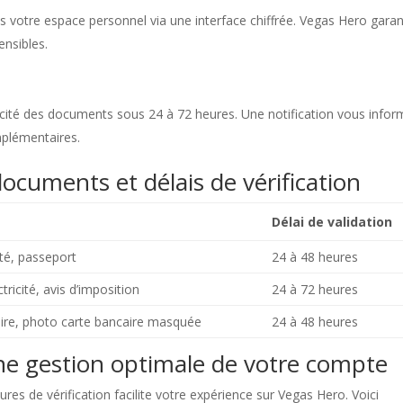
 votre espace personnel via une interface chiffrée. Vegas Hero garant
ensibles.
enticité des documents sous 24 à 72 heures. Une notification vous info
mplémentaires.
documents et délais de vérification
Délai de validation
ité, passeport
24 à 48 heures
tricité, avis d’imposition
24 à 72 heures
ire, photo carte bancaire masquée
24 à 48 heures
ne gestion optimale de votre compte
ures de vérification facilite votre expérience sur Vegas Hero. Voici