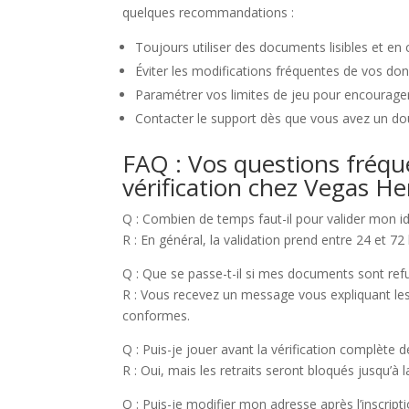
quelques recommandations :
Toujours utiliser des documents lisibles et en 
Éviter les modifications fréquentes de vos do
Paramétrer vos limites de jeu pour encourage
Contacter le support dès que vous avez un do
FAQ : Vos questions fréque
vérification chez Vegas He
Q : Combien de temps faut-il pour valider mon id
R : En général, la validation prend entre 24 et 
Q : Que se passe-t-il si mes documents sont ref
R : Vous recevez un message vous expliquant les r
conformes.
Q : Puis-je jouer avant la vérification complète
R : Oui, mais les retraits seront bloqués jusqu’à l
Q : Puis-je modifier mon adresse après l’inscripti