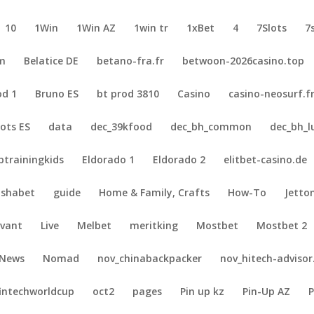
10
1Win
1Win AZ
1win tr
1xBet
4
7Slots
7
m
Belatice DE
betano-fra.fr
betwoon-2026casino.top
od 1
Bruno ES
bt prod 3810
Casino
casino-neosurf.f
lots ES
data
dec_39kfood
dec_bh_common
dec_bh_l
ptrainingkids
Eldorado 1
Eldorado 2
elitbet-casino.de
shabet
guide
Home & Family, Crafts
How-To
Jetto
evant
Live
Melbet
meritking
Mostbet
Mostbet 2
News
Nomad
nov_chinabackpacker
nov_hitech-adviso
fintechworldcup
oct2
pages
Pin up kz
Pin-Up AZ
P