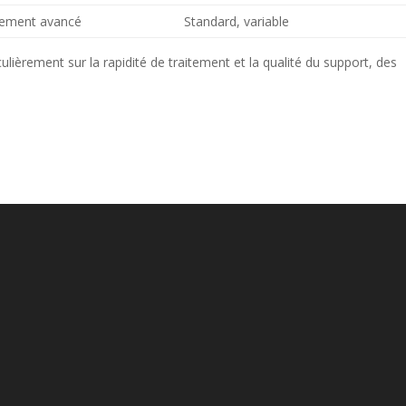
rement avancé
Standard, variable
lièrement sur la rapidité de traitement et la qualité du support, des