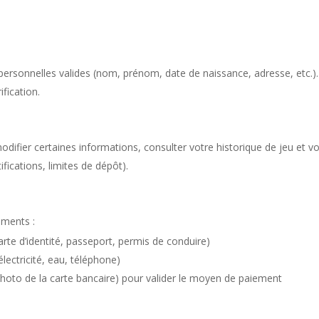
personnelles valides (nom, prénom, date de naissance, adresse, etc.)
ification.
ifier certaines informations, consulter votre historique de jeu et v
fications, limites de dépôt).
uments :
carte d’identité, passeport, permis de conduire)
électricité, eau, téléphone)
hoto de la carte bancaire) pour valider le moyen de paiement