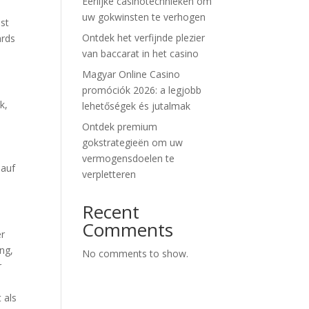
Eerlijke casinotechnieken om
uw gokwinsten te verhogen
ist
Ontdek het verfijnde plezier
ards
van baccarat in het casino
Magyar Online Casino
promóciók 2026: a legjobb
k,
lehetőségek és jutalmak
Ontdek premium
gokstrategieën om uw
vermogensdoelen te
 auf
verpletteren
Recent
Comments
er
ng,
No comments to show.
r
 als