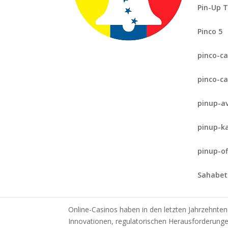
Pin-Up 
Pinco 5
pinco-ca
pinco-c
pinup-a
pinup-k
Verstehen der Dynam
Online-Casinospiele
pinup-of
by
M B
|
May 30, 2025
|
Uncategorized
|
0 co
Sahabet
Online-Casinos haben in den letzten Jahrzehnten
Innovationen, regulatorischen Herausforderungen