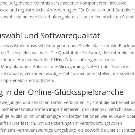
 eine tiefgehende Kenntnis verschiedener Komponenten, inklusive
ekte und regulatorische Anforderungen. Für Entwickler und Betreiber 
ie sowohl spannende Unterhaltung bietet als auch den höchsten Stand
uswahl und Softwarequalität
Casinos ist die Auswahl der angebotenen Spiele. Klassiker wie Blackjac
n Tischspielen weltweit. Die Qualität der Software, die hinter diesen
rerlebnis. Hochentwickelte RNGs (Zufallszahlengeneratoren)
r Manipulationen. Anbieter wie Microgaming, NetEnt oder Evolution
ie robuste, vertrauenswürdige Plattformen bereitstellen, die sowohl
s Spielerlebnis ermöglichen.
g in der Online-Glücksspielbranche
ewegungen und sensiblen Daten verbunden ist, steht die Sicherheit d
ge Sicherheitsmaßnahmen implementieren, darunter SSL-Verschlüsselu
mäßige Audits durch unabhängige Prüforganisationen wie eCOGRA ode
hriften unerlässlich, um Lizenzierungen in verantwortungsvollen
affen eine vertrauenswürdige Umgebung, die sowohl die Spieler schützt