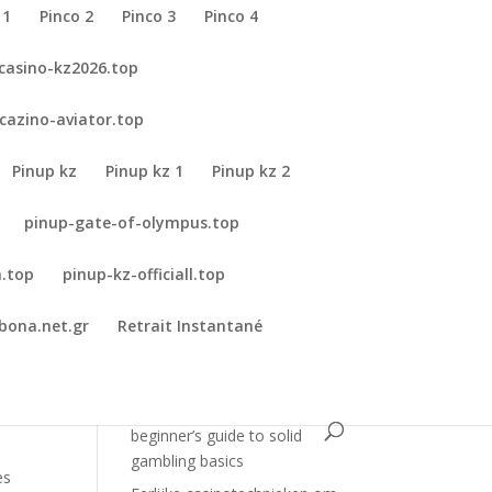
 1
Pinco 2
Pinco 3
Pinco 4
casino-kz2026.top
cazino-aviator.top
Pinup kz
Pinup kz 1
Pinup kz 2
pinup-gate-of-olympus.top
n.top
pinup-kz-officiall.top
Search
bona.net.gr
Retrait Instantané
Recent Posts
Master the casino: a
beginner’s guide to solid
gambling basics
es