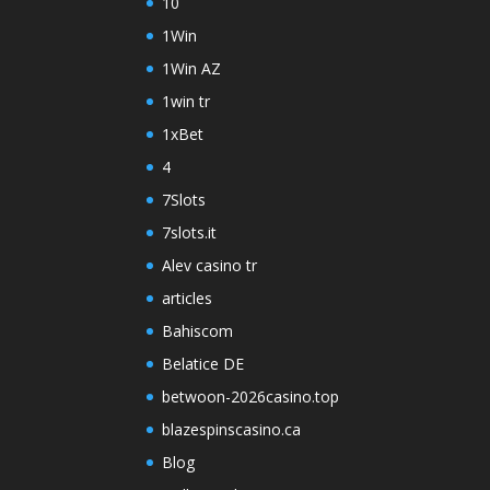
10
1Win
1Win AZ
1win tr
1xBet
4
7Slots
7slots.it
Alev casino tr
articles
Bahiscom
Belatice DE
betwoon-2026casino.top
blazespinscasino.ca
Blog