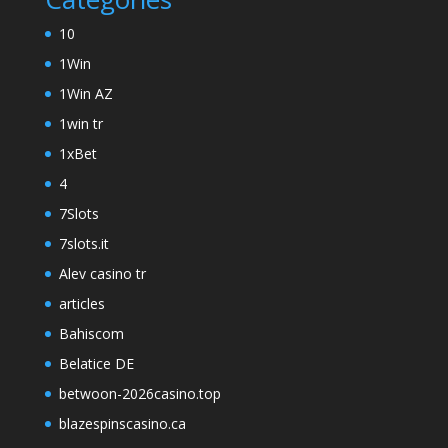
10
1Win
1Win AZ
1win tr
1xBet
4
7Slots
7slots.it
Alev casino tr
articles
Bahiscom
Belatice DE
betwoon-2026casino.top
blazespinscasino.ca