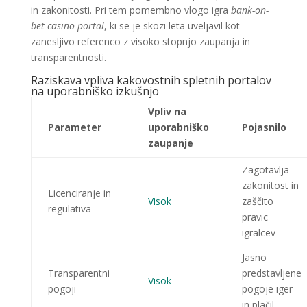
in zakonitosti. Pri tem pomembno vlogo igra
bank-on-
bet casino portal
, ki se je skozi leta uveljavil kot
zanesljivo referenco z visoko stopnjo zaupanja in
transparentnosti.
Raziskava vpliva kakovostnih spletnih portalov
na uporabniško izkušnjo
Vpliv na
Parameter
uporabniško
Pojasnilo
zaupanje
Zagotavlja
zakonitost in
Licenciranje in
Visok
zaščito
regulativa
pravic
igralcev
Jasno
Transparentni
predstavljene
Visok
pogoji
pogoje iger
in plačil