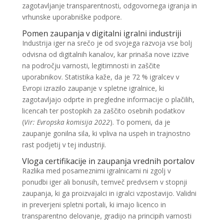
zagotavljanje transparentnosti, odgovornega igranja in
vrhunske uporabniške podpore.
Pomen zaupanja v digitalni igralni industriji
Industrija iger na srečo je od svojega razvoja vse bolj
odvisna od digitalnih kanalov, kar prinaša nove izzive
na področju varnosti, legitimnosti in zaščite
uporabnikov. Statistika kaže, da je 72 % igralcev v
Evropi izrazilo zaupanje v spletne igralnice, ki
zagotavljajo odprte in pregledne informacije o plačilih,
licencah ter postopkih za zaščito osebnih podatkov
(
Vir: Evropska komisija 2022
). To pomeni, da je
zaupanje gonilna sila, ki vpliva na uspeh in trajnostno
rast podjetij v tej industriji.
Vloga certifikacije in zaupanja vrednih portalov
Razlika med posameznimi igralnicami ni zgolj v
ponudbi iger ali bonusih, temveč predvsem v stopnji
zaupanja, ki ga proizvajalci in igralci vzpostavijo. Validni
in preverjeni spletni portali, ki imajo licenco in
transparentno delovanje, gradijo na principih varnosti