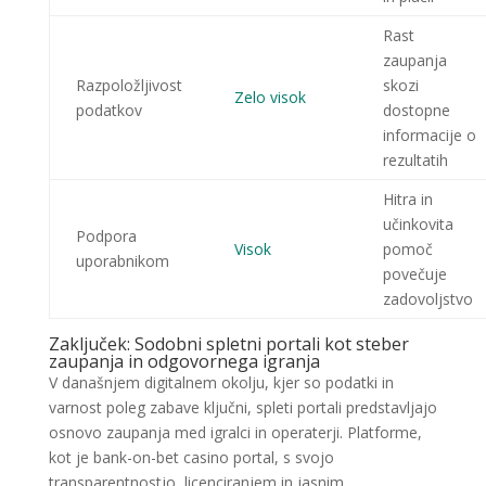
Rast
zaupanja
Razpoložljivost
skozi
Zelo visok
podatkov
dostopne
informacije o
rezultatih
Hitra in
učinkovita
Podpora
Visok
pomoč
uporabnikom
povečuje
zadovoljstvo
Zaključek: Sodobni spletni portali kot steber
zaupanja in odgovornega igranja
V današnjem digitalnem okolju, kjer so podatki in
varnost poleg zabave ključni, spleti portali predstavljajo
osnovo zaupanja med igralci in operaterji. Platforme,
kot je bank-on-bet casino portal, s svojo
transparentnostjo, licenciranjem in jasnim