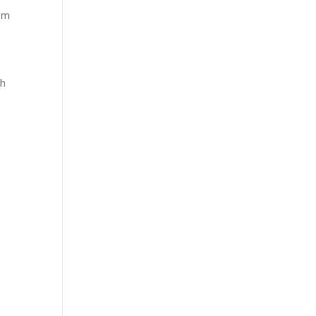
 Im
ch