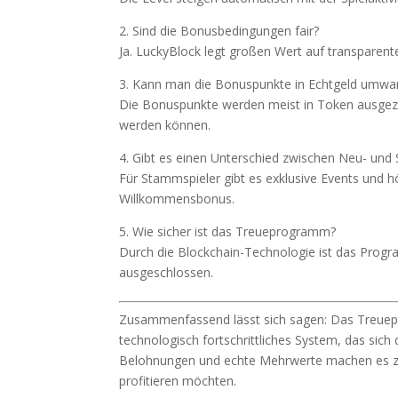
2. Sind die Bonusbedingungen fair?
Ja. LuckyBlock legt großen Wert auf transparente
3. Kann man die Bonuspunkte in Echtgeld umwa
Die Bonuspunkte werden meist in Token ausgezah
werden können.
4. Gibt es einen Unterschied zwischen Neu- u
Für Stammspieler gibt es exklusive Events und
Willkommensbonus.
5. Wie sicher ist das Treueprogramm?
Durch die Blockchain-Technologie ist das Progr
ausgeschlossen.
Zusammenfassend lässt sich sagen: Das Treuep
technologisch fortschrittliches System, das sic
Belohnungen und echte Mehrwerte machen es zu ei
profitieren möchten.