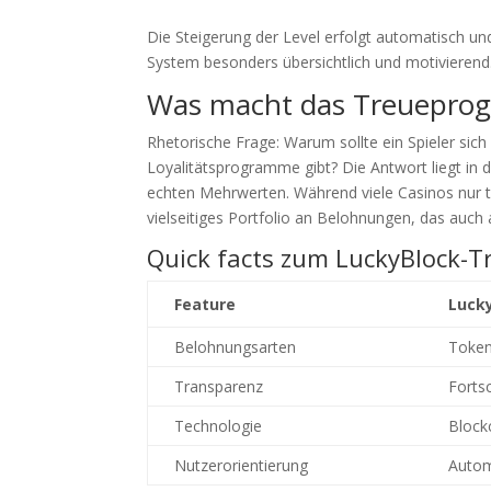
Die Steigerung der Level erfolgt automatisch un
System besonders übersichtlich und motivierend
Was macht das Treueprog
Rhetorische Frage: Warum sollte ein Spieler sic
Loyalitätsprogramme gibt? Die Antwort liegt in 
echten Mehrwerten. Während viele Casinos nur tr
vielseitiges Portfolio an Belohnungen, das auch 
Quick facts zum LuckyBlock-
Feature
Luck
Belohnungsarten
Token
Transparenz
Fortsc
Technologie
Block
Nutzerorientierung
Autom