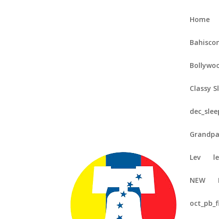
Home
Bahisco
Bollywo
Classy S
dec_slee
Grandpa
Lev
l
NEW
oct_pb_