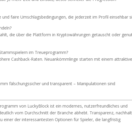
 und faire Umschlagsbedingungen, die jederzeit im Profil einsehbar s
ndeln?
lt, die über die Plattform in Kryptowährungen getauscht oder genu
nd Stammspielern im Treueprogramm?
 höhere Cashback-Raten. Neuankömmlinge starten mit einem attraktiv
amm fälschungssicher und transparent – Manipulationen sind
rogramm von LuckyBlock ist ein modernes, nutzerfreundliches und
h deutlich vom Durchschnitt der Branche abhebt. Transparenz, nachhalt
ner der interessantesten Optionen für Spieler, die langfristig