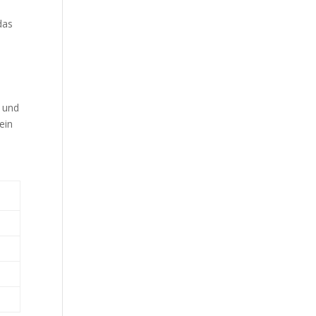
das
g und
ein