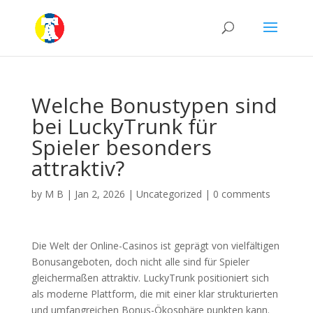
Welche Bonustypen sind
bei LuckyTrunk für
Spieler besonders
attraktiv?
by
M B
|
Jan 2, 2026
|
Uncategorized
|
0 comments
Die Welt der Online-Casinos ist geprägt von vielfältigen
Bonusangeboten, doch nicht alle sind für Spieler
gleichermaßen attraktiv. LuckyTrunk positioniert sich
als moderne Plattform, die mit einer klar strukturierten
und umfangreichen Bonus-Ökosphäre punkten kann.