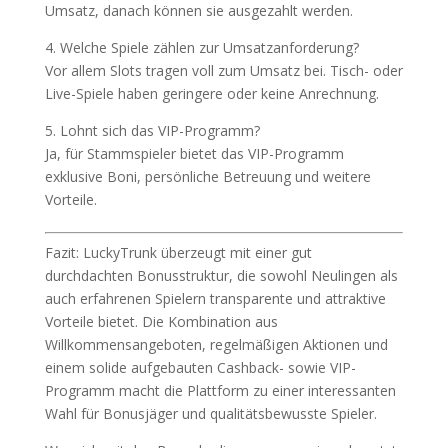
Umsatz, danach können sie ausgezahlt werden.
4. Welche Spiele zählen zur Umsatzanforderung?
Vor allem Slots tragen voll zum Umsatz bei. Tisch- oder
Live-Spiele haben geringere oder keine Anrechnung.
5. Lohnt sich das VIP-Programm?
Ja, für Stammspieler bietet das VIP-Programm
exklusive Boni, persönliche Betreuung und weitere
Vorteile.
Fazit: LuckyTrunk überzeugt mit einer gut
durchdachten Bonusstruktur, die sowohl Neulingen als
auch erfahrenen Spielern transparente und attraktive
Vorteile bietet. Die Kombination aus
Willkommensangeboten, regelmäßigen Aktionen und
einem solide aufgebauten Cashback- sowie VIP-
Programm macht die Plattform zu einer interessanten
Wahl für Bonusjäger und qualitätsbewusste Spieler.