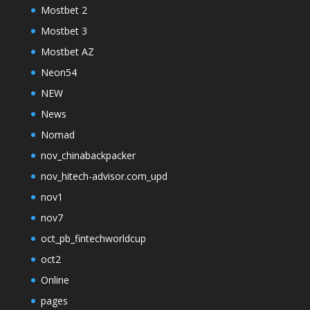
Mostbet 2
Mostbet 3
Mostbet AZ
Neon54
NEW
News
Nomad
nov_chinabackpacker
nov_hitech-advisor.com_upd
nov1
nov7
oct_pb_fintechworldcup
oct2
Online
pages