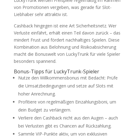
LuckyTrunk werden Freispiele regelmäßig im Rahmen
von Promotionen vergeben, was gerade für Slot-
Liebhaber sehr attraktiv ist.
Cashback hingegen ist eine Art Sicherheitsnetz. Wer
Verluste einfährt, erhält einen Teil davon zurück – das
mindert Frust und fördert nachhaltiges Spielen. Diese
Kombination aus Belohnung und Risikoabsicherung
macht die Bonuswelt von LuckyTrunk für viele Spieler
besonders spannend.
Bonus-Tipps für LuckyTrunk-Spieler
Nutze den Willkommensbonus mit Bedacht: Prüfe
die Umsatzbedingungen und setze auf Slots mit
hoher Anrechnung.
Profitiere von regelmäßigen Einzahlungsboni, um
dein Budget zu verlängern.
Verliere den Cashback nicht aus den Augen – auch
bei Verlusten gibt es Chancen auf Rückzahlung.
Sammle VIP-Punkte aktiv, um von exklusiven