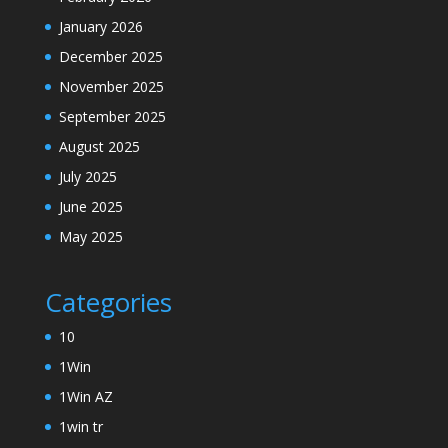
January 2026
December 2025
November 2025
September 2025
August 2025
July 2025
June 2025
May 2025
Categories
10
1Win
1Win AZ
1win tr