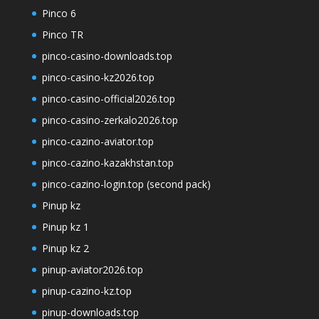
Pinco 6
Pinco TR
pinco-casino-downloads.top
pinco-casino-kz2026.top
pinco-casino-official2026.top
pinco-casino-zerkalo2026.top
pinco-cazino-aviator.top
pinco-cazino-kazakhstan.top
pinco-cazino-login.top (second pack)
Pinup kz
Pinup kz 1
Pinup kz 2
pinup-aviator2026.top
pinup-cazino-kz.top
pinup-downloads.top