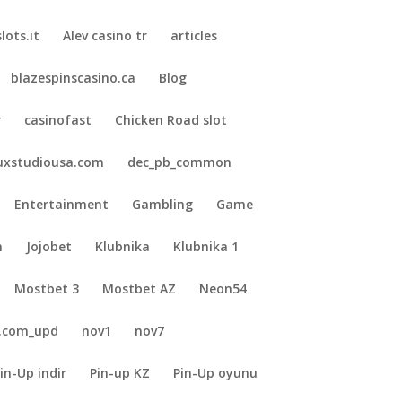
slots.it
Alev casino tr
articles
blazespinscasino.ca
Blog
r
casinofast
Chicken Road slot
uxstudiousa.com
dec_pb_common
Entertainment
Gambling
Game
n
Jojobet
Klubnika
Klubnika 1
Mostbet 3
Mostbet AZ
Neon54
r.com_upd
nov1
nov7
in-Up indir
Pin-up KZ
Pin-Up oyunu