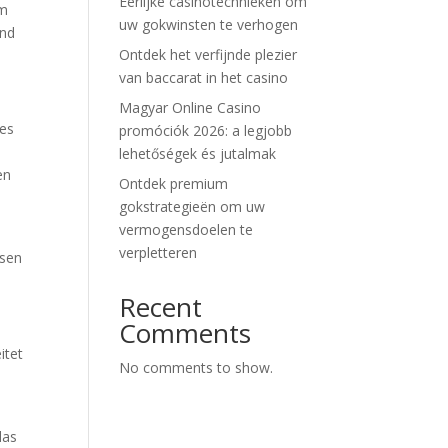
Eerlijke casinotechnieken om
rm
uw gokwinsten te verhogen
und
Ontdek het verfijnde plezier
van baccarat in het casino
Magyar Online Casino
ses
promóciók 2026: a legjobb
lehetőségek és jutalmak
en
Ontdek premium
gokstrategieën om uw
vermogensdoelen te
verpletteren
ssen
Recent
Comments
itet
No comments to show.
das