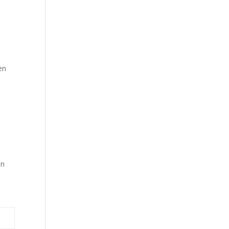
en
en