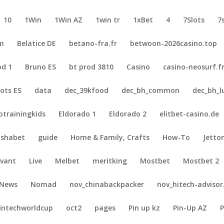
10
1Win
1Win AZ
1win tr
1xBet
4
7Slots
7
m
Belatice DE
betano-fra.fr
betwoon-2026casino.top
od 1
Bruno ES
bt prod 3810
Casino
casino-neosurf.f
lots ES
data
dec_39kfood
dec_bh_common
dec_bh_l
ptrainingkids
Eldorado 1
Eldorado 2
elitbet-casino.de
shabet
guide
Home & Family, Crafts
How-To
Jetto
evant
Live
Melbet
meritking
Mostbet
Mostbet 2
News
Nomad
nov_chinabackpacker
nov_hitech-adviso
fintechworldcup
oct2
pages
Pin up kz
Pin-Up AZ
P