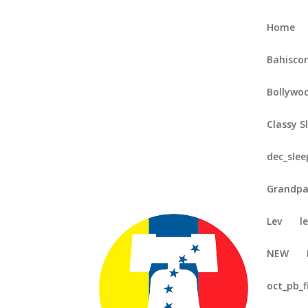
Home
Bahisco
Bollywo
Classy S
dec_slee
Grandpa
Lev
l
NEW
oct_pb_