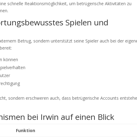
 eine schnelle Reaktionsmöglichkeit, um betrügerische Aktivitäten zu
nnen.
tungsbewusstes Spielen und
 externem Betrug, sondern unterstützt seine Spieler auch bei der eigen
bereit:
den können
pielverhalten
Nutzer
rechtigung
ucht, sondern erschweren auch, dass betrügerische Accounts entsteh
ismen bei Irwin auf einen Blick
Funktion