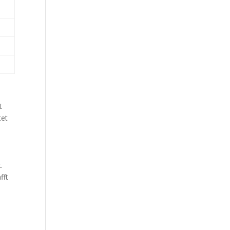
t
tet
.
fft