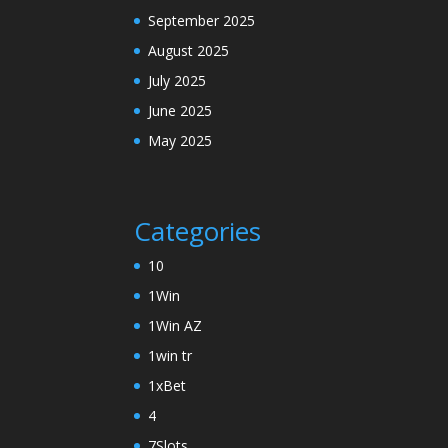
September 2025
August 2025
July 2025
June 2025
May 2025
Categories
10
1Win
1Win AZ
1win tr
1xBet
4
7Slots