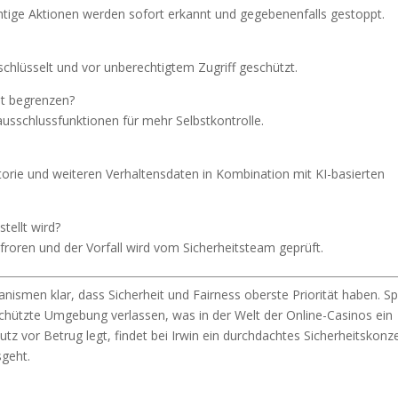
htige Aktionen werden sofort erkannt und gegebenenfalls gestoppt.
schlüsselt und vor unberechtigtem Zugriff geschützt.
st begrenzen?
stausschlussfunktionen für mehr Selbstkontrolle.
orie und weiteren Verhaltensdaten in Kombination mit KI-basierten
tellt wird?
roren und der Vorfall wird vom Sicherheitsteam geprüft.
ismen klar, dass Sicherheit und Fairness oberste Priorität haben. Sp
schützte Umgebung verlassen, was in der Welt der Online-Casinos ein
utz vor Betrug legt, findet bei Irwin ein durchdachtes Sicherheitskonz
sgeht.