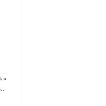
ieler
ept,