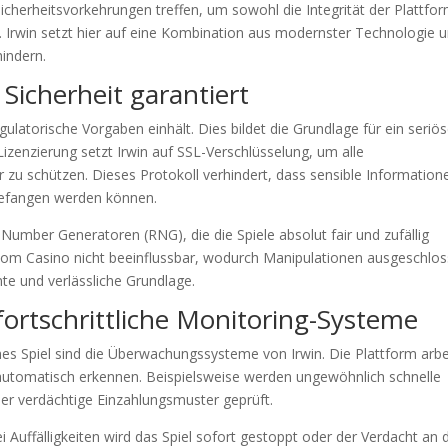
cherheitsvorkehrungen treffen, um sowohl die Integrität der Plattfo
n. Irwin setzt hier auf eine Kombination aus modernster Technologie 
indern.
 Sicherheit garantiert
regulatorische Vorgaben einhält. Dies bildet die Grundlage für ein seriö
 Lizenzierung setzt Irwin auf SSL-Verschlüsselung, um alle
zu schützen. Dieses Protokoll verhindert, dass sensible Information
gefangen werden können.
umber Generatoren (RNG), die die Spiele absolut fair und zufällig
t vom Casino nicht beeinflussbar, wodurch Manipulationen ausgeschlo
ente und verlässliche Grundlage.
ortschrittliche Monitoring-Systeme
es Spiel sind die Überwachungssysteme von Irwin. Die Plattform arbe
automatisch erkennen. Beispielsweise werden ungewöhnlich schnelle
er verdächtige Einzahlungsmuster geprüft.
i Auffälligkeiten wird das Spiel sofort gestoppt oder der Verdacht an 